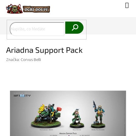
Přejít
Náku
na
koší
obsah
Hledat
Ariadna Support Pack
Značka:
Corvus Belli