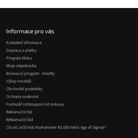
Z
á
p
Informace pro vás
a
t
Kontaktní informace
í
Doprava a platby
Program klubu
Moje objednávka
Bonusový program - Kredity
Výkup modelů
Obchodní podmínky
Ochrana soukromí
Formulář odstoupení od smlouvy
Reklamační list
Reklamační řád
Chceš začít hrát Warhammer 40,000 nebo Age of Sigmar?