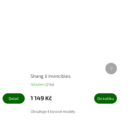
Další
produkt
Shang Ji Invincibles
Skladem
(2 ks)
1 149 Kč
Detail
Do košíku
Obsahuje 4 kovové modely