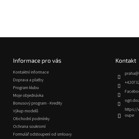
Z
á
p
Informace pro vás
Kontakt
a
t
Kontaktní informace
praha
@
í
Doprava a platby
+42073
Program klubu
Facebo
Moje objednávka
ogri.do
Bonusový program - Kredity
https:
Výkup modelů
oupe
Obchodní podmínky
Ochrana soukromí
Formulář odstoupení od smlouvy