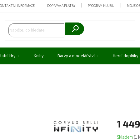
ONTAKTNÍ INFORMACE
DOPRAVA A PLATBY
PROGRAM KLUBU
MOJE O
Hledat
tatní Hry
Knihy
Barvy a modelářství
Herní doplňky
1 44
Měrná
Skladem
(1 