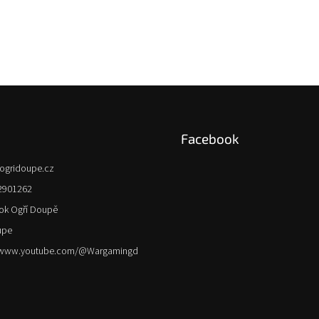
Facebook
ogridoupe.cz
2901262
ok Ogří Doupě
upe
//www.youtube.com/@Wargamingd