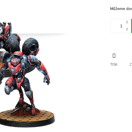
cena:
Můžeme doru
TISK
Z