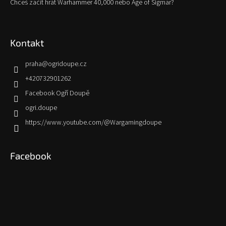
Chceš začít hrát Warhammer 40,000 nebo Age of Sigmar?
Kontakt
praha
@
ogridoupe.cz
+420732901262
Facebook Ogří Doupě
ogri.doupe
https://www.youtube.com/@Wargamingdoupe
Facebook