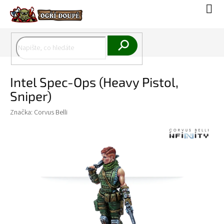
Přejít
Náku
na
koší
obsah
Hledat
Intel Spec-Ops (Heavy Pistol,
Sniper)
Značka:
Corvus Belli