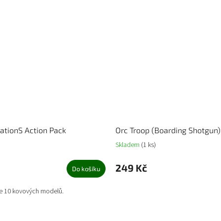
ationS Action Pack
Orc Troop (Boarding Shotgun)
Skladem
(1 ks)
249 Kč
Do košíku
e 10 kovových modelů.