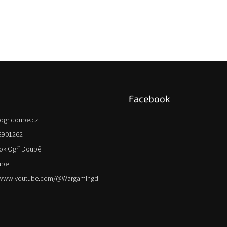
Facebook
ogridoupe.cz
2901262
ok Ogří Doupě
upe
//www.youtube.com/@Wargamingd