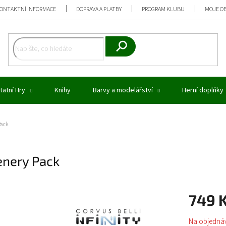
ONTAKTNÍ INFORMACE
DOPRAVA A PLATBY
PROGRAM KLUBU
MOJE O
Hledat
tatní Hry
Knihy
Barvy a modelářství
Herní doplňky
Pack
enery Pack
749 
Měrná
Na objedná