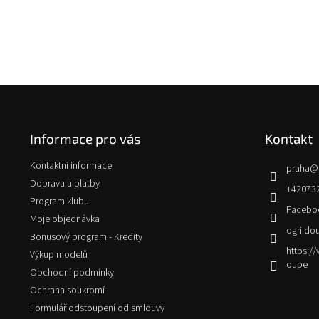
Z
á
p
Informace pro vás
Kontakt
a
t
Kontaktní informace
praha
@
í
Doprava a platby
+42073
Program klubu
Facebo
Moje objednávka
ogri.do
Bonusový program - Kredity
https:
Výkup modelů
oupe
Obchodní podmínky
Ochrana soukromí
Formulář odstoupení od smlouvy