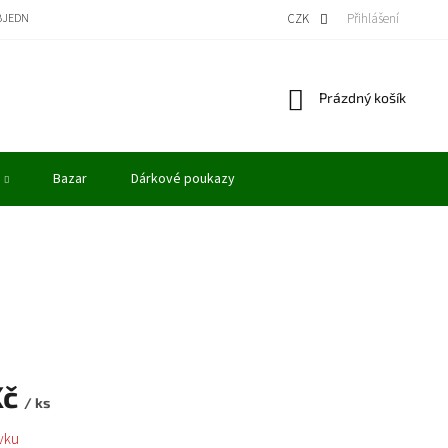
BJEDNÁVKA
BONUSOVÝ PROGRAM - KREDITY
VÝKUP MODELŮ
CZK
Přihlášení
OBCHODN
Nákupní
Prázdný košík
košík
Bazar
Dárkové poukazy
Kč
/ ks
vku