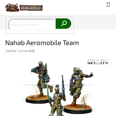
Přejít
Náku
na
koší
obsah
Hledat
Nahab Aeromobile Team
Značka:
Corvus Belli