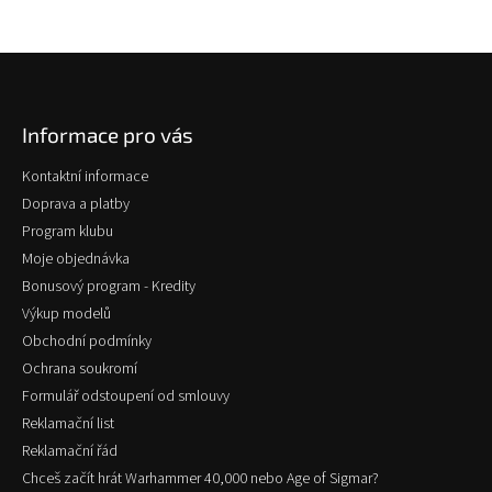
Z
á
p
Informace pro vás
a
t
Kontaktní informace
í
Doprava a platby
Program klubu
Moje objednávka
Bonusový program - Kredity
Výkup modelů
Obchodní podmínky
Ochrana soukromí
Formulář odstoupení od smlouvy
Reklamační list
Reklamační řád
Chceš začít hrát Warhammer 40,000 nebo Age of Sigmar?