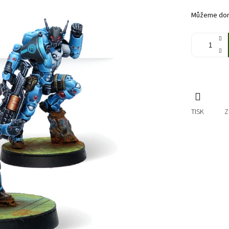
cena:
Můžeme doru
TISK
Z