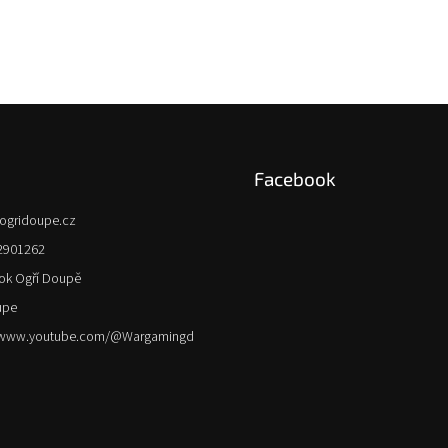
Facebook
ogridoupe.cz
2901262
ok Ogří Doupě
upe
//www.youtube.com/@Wargamingd