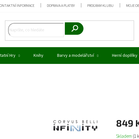
ONTAKTNÍ INFORMACE
DOPRAVA A PLATBY
PROGRAM KLUBU
MOJE O
Hledat
tatní Hry
Knihy
Barvy a modelářství
Herní doplňky
849 
Měrná
Skladem
(1 