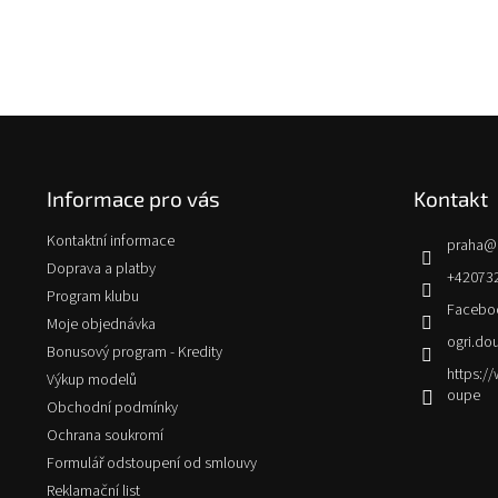
Z
á
p
Informace pro vás
Kontakt
a
t
Kontaktní informace
praha
@
í
Doprava a platby
+42073
Program klubu
Facebo
Moje objednávka
ogri.do
Bonusový program - Kredity
https:
Výkup modelů
oupe
Obchodní podmínky
Ochrana soukromí
Formulář odstoupení od smlouvy
Reklamační list