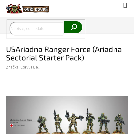
Přejít
Náku
na
koší
obsah
Hledat
USAriadna Ranger Force (Ariadna
Sectorial Starter Pack)
Značka:
Corvus Belli