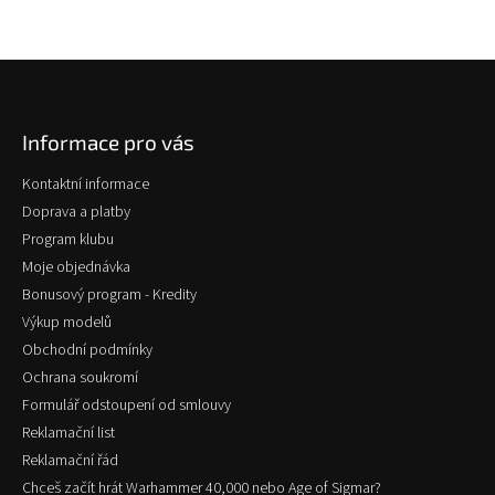
Z
á
p
Informace pro vás
a
t
Kontaktní informace
í
Doprava a platby
Program klubu
Moje objednávka
Bonusový program - Kredity
Výkup modelů
Obchodní podmínky
Ochrana soukromí
Formulář odstoupení od smlouvy
Reklamační list
Reklamační řád
Chceš začít hrát Warhammer 40,000 nebo Age of Sigmar?