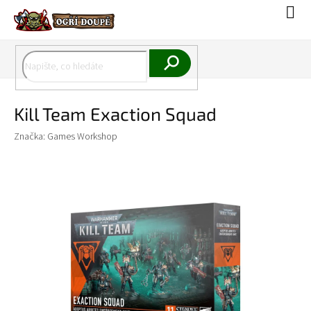
Přejít
Náku
na
koší
obsah
Hledat
Kill Team Exaction Squad
Značka:
Games Workshop