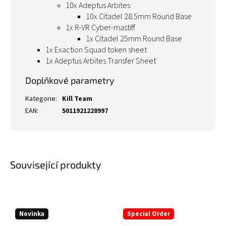
10x Adeptus Arbites
10x Citadel 28.5mm Round Base
1x R-VR Cyber-mastiff
1x Citadel 25mm Round Base
1x Exaction Squad token sheet
1x Adeptus Arbites Transfer Sheet
Doplňkové parametry
Kategorie
:
Kill Team
EAN
:
5011921228997
Související produkty
Novinka
Special Order