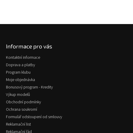
Z
á
p
Informace pro vás
a
t
Kontaktní informace
í
Doprava a platby
Program klubu
Moje objednávka
Bonusový program - Kredity
Výkup modelů
Obchodní podmínky
Ochrana soukromí
Formulář odstoupení od smlouvy
Reklamační list
Reklamační řád