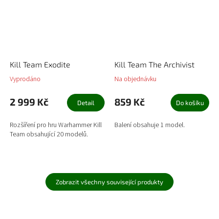
Kill Team Exodite
Kill Team The Archivist
Vyprodáno
Na objednávku
2 999 Kč
859 Kč
Detail
Do košíku
Rozšíření pro hru Warhammer Kill
Balení obsahuje 1 model.
Team obsahující 20 modelů.
Zobrazit všechny související produkty