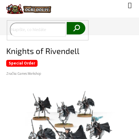
Přejít
Náku
na
koší
obsah
Hledat
Knights of Rivendell
Special Order
Značka:
Games Workshop