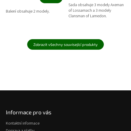
Sada obsahuje 3 modely Axeman
of Lossarnach a 3 modely
Balení obsahuje 2 modely.
Clansman of Lamedon.
Zobrazit všechny související produkty
Z
á
p
Informace pro vás
a
t
Kontaktní informace
í
Doprava a platby