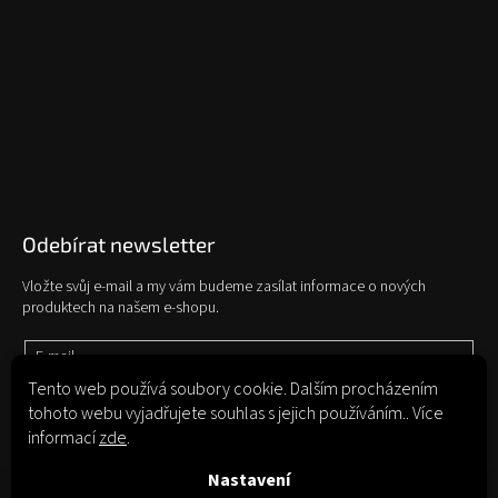
Odebírat newsletter
Vložte svůj e-mail a my vám budeme zasílat informace o nových
produktech na našem e-shopu.
E-mail
Tento web používá soubory cookie. Dalším procházením
tohoto webu vyjadřujete souhlas s jejich používáním.. Více
Vložením e-mailu souhlasíte s
podmínkami ochrany osobních údajů
informací
zde
.
Přihlásit se
Nastavení