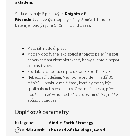
skladem.
Sada obsahuje 6 plastových
Knights of
Rivendell
vybavených kopímy a štíty. Součásti toho to
balení je i padlý rytiř a 6 40mm round bases.
Materiál modelů: plast
Modely dodávané jako součást tohoto balení nejsou
nabarvené ani zkompletované, barvy a lepidlo nejsou
součástí sady.
Produkt je doporučen pro uživatele od 12 let věku.
Nebezpečí udušení. Nevhodné pro děti mladší 36
měsíců. Obsahuje malé části, které by mohly být
spolknuty nebo vdechnuty. Obal není hračka, před
použitím hračky ho odstraňte z dosahu dítěte, může
způsobit zadušení.
Doplňkové parametry
Kategorie
:
Middle-Earth Strategy
?
Middle-Earth
:
The Lord of the Rings
,
Good