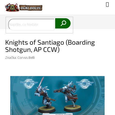
Přejít
Náku
na
koší
obsah
Hledat
Knights of Santiago (Boarding
Shotgun, AP CCW)
Značka:
Corvus Belli