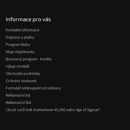
Z
á
p
Informace pro vás
a
t
Kontaktní informace
í
Doprava a platby
Program klubu
Moje objednávka
Bonusový program - Kredity
Výkup modelů
Obchodní podmínky
Ochrana soukromí
Formulář odstoupení od smlouvy
Reklamační list
Reklamační řád
Chceš začít hrát Warhammer 40,000 nebo Age of Sigmar?