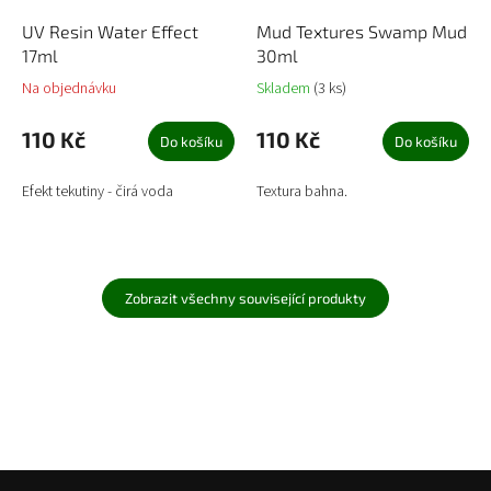
UV Resin Water Effect
Mud Textures Swamp Mud
17ml
30ml
Na objednávku
Skladem
(3 ks)
110 Kč
110 Kč
Do košíku
Do košíku
Efekt tekutiny - čirá voda
Textura bahna.
Zobrazit všechny související produkty
Z