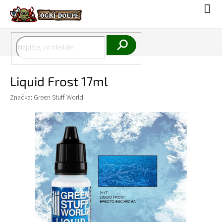
Přejít
Náku
na
koší
obsah
Hledat
Liquid Frost 17ml
Značka:
Green Stuff World