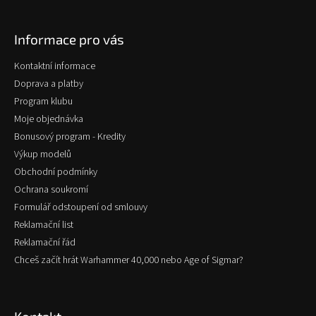
á
p
Informace pro vás
a
t
Kontaktní informace
í
Doprava a platby
Program klubu
Moje objednávka
Bonusový program - Kredity
Výkup modelů
Obchodní podmínky
Ochrana soukromí
Formulář odstoupení od smlouvy
Reklamační list
Reklamační řád
Chceš začít hrát Warhammer 40,000 nebo Age of Sigmar?