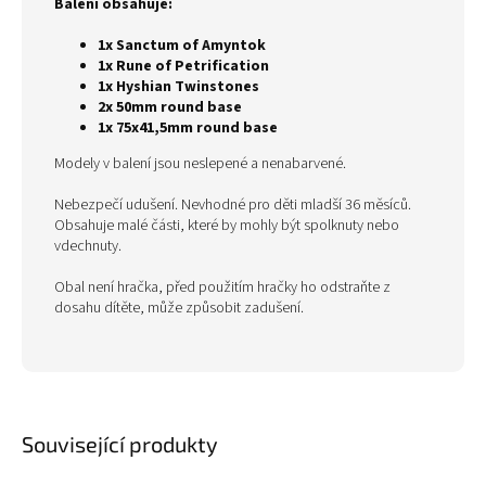
Balení obsahuje:
1x Sanctum of Amyntok
1x Rune of Petrification
1x Hyshian Twinstones
2x 50mm round base
1x 75x41,5mm round base
Modely v balení jsou neslepené a nenabarvené.
Nebezpečí udušení. Nevhodné pro děti mladší 36 měsíců.
Obsahuje malé části, které by mohly být spolknuty nebo
vdechnuty.
Obal není hračka, před použitím hračky ho odstraňte z
dosahu dítěte, může způsobit zadušení.
Související produkty