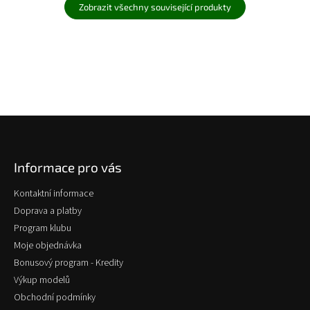
Zobrazit všechny související produkty
Z
á
p
Informace pro vás
a
t
Kontaktní informace
í
Doprava a platby
Program klubu
Moje objednávka
Bonusový program - Kredity
Výkup modelů
Obchodní podmínky