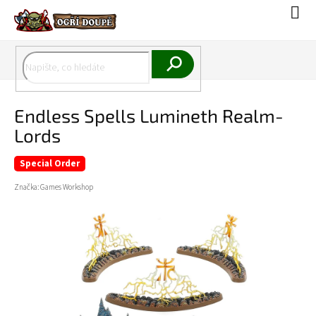
Přejít
Náku
na
koší
obsah
Hledat
Endless Spells Lumineth Realm-
Lords
Special Order
Značka:
Games Workshop