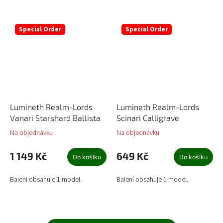
Special Order
Special Order
Lumineth Realm-Lords
Lumineth Realm-Lords
Vanari Starshard Ballista
Scinari Calligrave
Na objednávku
Na objednávku
1 149 Kč
649 Kč
Do košíku
Do košíku
Balení obsahuje 1 model.
Balení obsahuje 1 model.