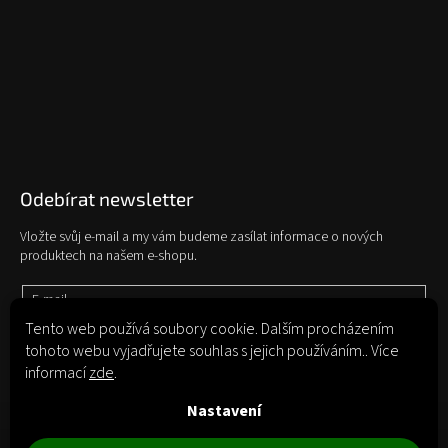
Odebírat newsletter
Vložte svůj e-mail a my vám budeme zasílat informace o nových
produktech na našem e-shopu.
E-mail
Tento web používá soubory cookie. Dalším procházením
tohoto webu vyjadřujete souhlas s jejich používáním.. Více
Vložením e-mailu souhlasíte s
podmínkami ochrany osobních údajů
informací
zde
.
Přihlásit se
Nastavení