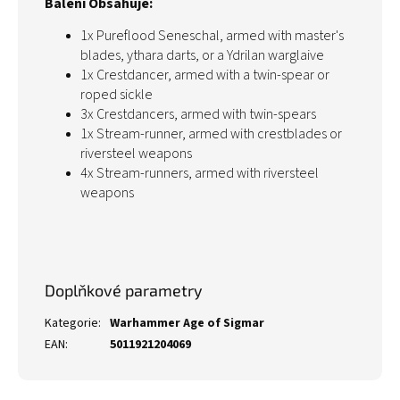
Balení Obsahuje:
1x Pureflood Seneschal, armed with master's
blades, ythara darts, or a Ydrilan warglaive
1x Crestdancer, armed with a twin-spear or
roped sickle
3x Crestdancers, armed with twin-spears
1x Stream-runner, armed with crestblades or
riversteel weapons
4x Stream-runners, armed with riversteel
weapons
Doplňkové parametry
Kategorie
:
Warhammer Age of Sigmar
EAN
:
5011921204069