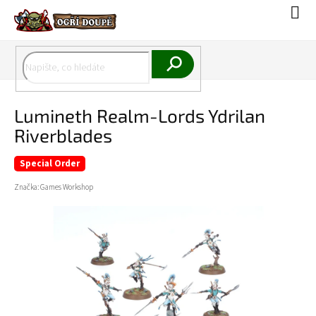
Přejít
Náku
na
koší
obsah
Hledat
Lumineth Realm-Lords Ydrilan
Riverblades
Special Order
Značka:
Games Workshop