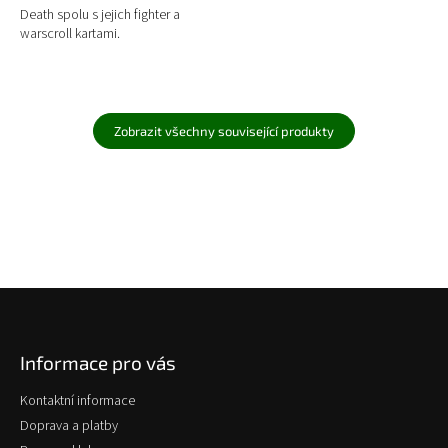
Death spolu s jejich fighter a
warscroll kartami.
Zobrazit všechny související produkty
Z
á
p
Informace pro vás
a
t
Kontaktní informace
í
Doprava a platby