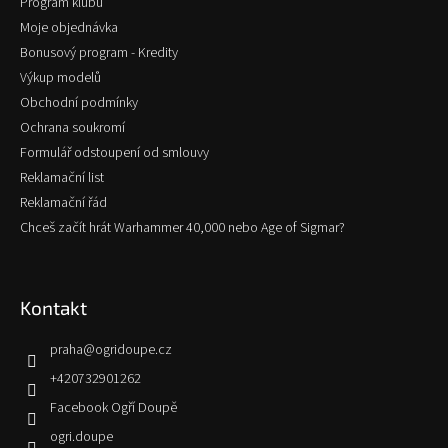
Program klubu
Moje objednávka
Bonusový program - Kredity
Výkup modelů
Obchodní podmínky
Ochrana soukromí
Formulář odstoupení od smlouvy
Reklamační list
Reklamační řád
Chceš začít hrát Warhammer 40,000 nebo Age of Sigmar?
Kontakt
praha
@
ogridoupe.cz
+420732901262
Facebook Ogří Doupě
ogri.doupe