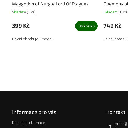
Maggotkin of Nurgle Lord Of Plagues
Daemons of 
Skladem
(1 ks)
Skladem
(1 ks)
399 Kč
749 Kč
Do košíku
Balení obsahuje 1 model.
Balení obsahuj
Z
á
p
Informace pro vás
Kontakt
a
t
Kontaktní informace
praha
@
í