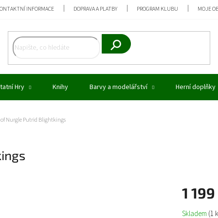
ONTAKTNÍ INFORMACE
DOPRAVA A PLATBY
PROGRAM KLUBU
MOJE O
Hledat
tatní Hry
Knihy
Barvy a modelářství
Herní doplňky
of Nurgle Putrid Blightkings
kings
1 199
Měrná
Skladem
(1 