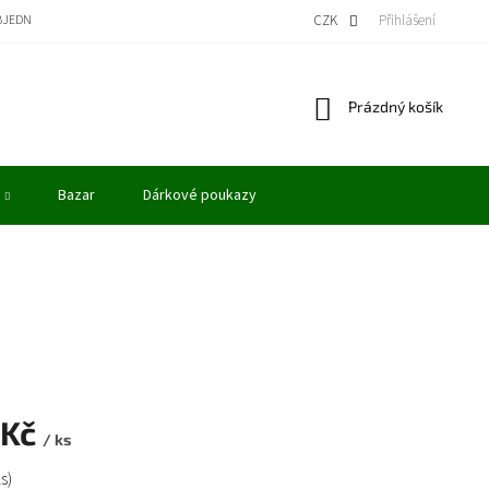
BJEDNÁVKA
BONUSOVÝ PROGRAM - KREDITY
VÝKUP MODELŮ
CZK
Přihlášení
OBCHODN
Nákupní
Prázdný košík
košík
Bazar
Dárkové poukazy
 Kč
/ ks
ks)