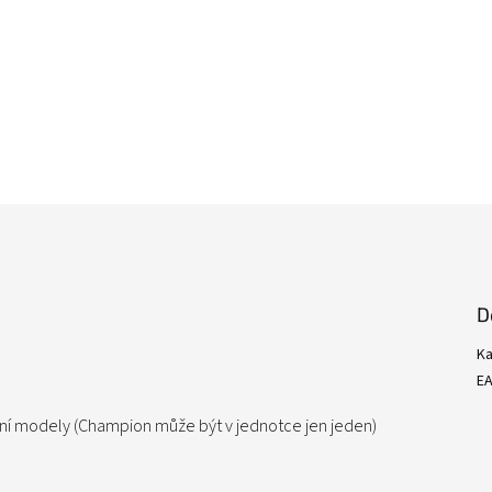
D
Ka
E
ní modely (Champion může být v jednotce jen jeden)