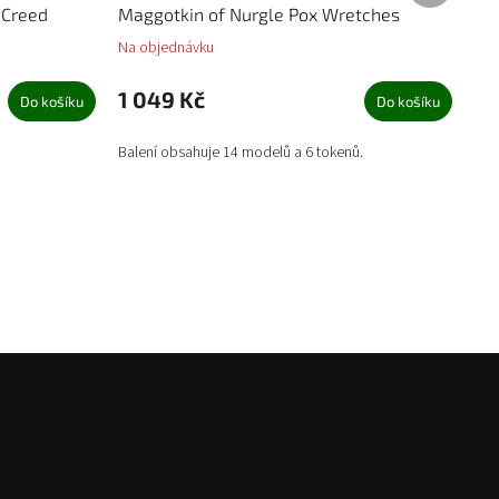
 Creed
Maggotkin of Nurgle Pox Wretches
Na objednávku
1 049 Kč
Do košíku
Do košíku
Balení obsahuje 14 modelů a 6 tokenů.