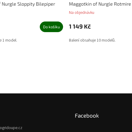
Nurgle Sloppity Bilepiper
Maggotkin of Nurgle Rotmire
Na objednávku
1 149 Kč
Do košíku
e 1 model.
Balení obsahuje 10 modelů.
Facebook
ogridoupe.cz