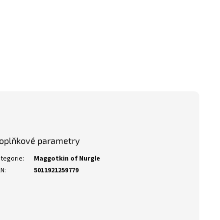
oplňkové parametry
tegorie
:
Maggotkin of Nurgle
AN
:
5011921259779