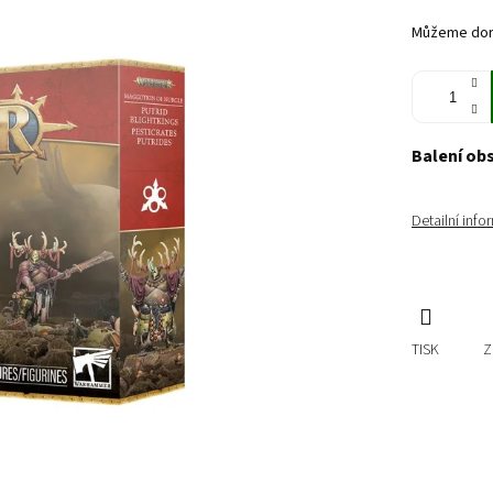
cena:
Můžeme doru
Balení ob
Detailní inf
TISK
Z