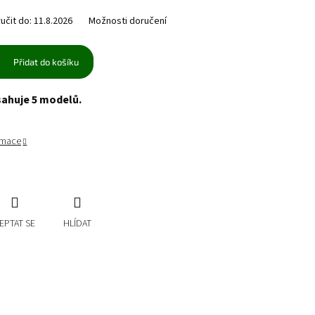
čit do:
11.8.2026
Možnosti doručení
Přidat do košíku
sahuje 5 modelů.
ormace
EPTAT SE
HLÍDAT