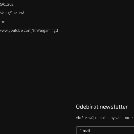
2901262
ok Ogří Doupě
upe
//www.youtube.com/@Wargamingd
Odebírat newsletter
Vložte svůj e-mail a my vám bude
E-mail