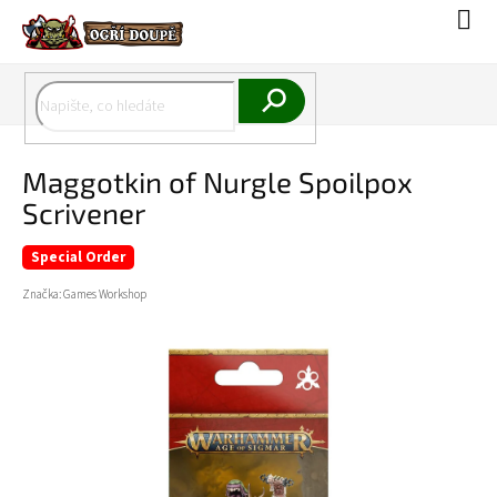
Přejít
Náku
na
koší
obsah
Hledat
Maggotkin of Nurgle Spoilpox
Scrivener
Special Order
Značka:
Games Workshop