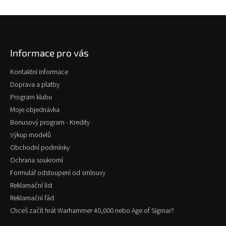
Z
á
p
Informace pro vás
a
t
Kontaktní informace
í
Doprava a platby
Program klubu
Moje objednávka
Bonusový program - Kredity
Výkup modelů
Obchodní podmínky
Ochrana soukromí
Formulář odstoupení od smlouvy
Reklamační list
Reklamační řád
Chceš začít hrát Warhammer 40,000 nebo Age of Sigmar?