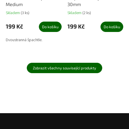
Medium
30mm
Skladem
(3 ks)
Skladem
(2 ks)
199 Kč
199 Kč
Do košíku
Do košíku
Dvoustranná špachtle.
Zobrazit všechny související produkty
Z
á
p