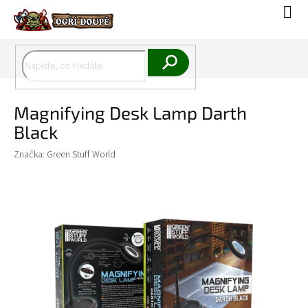
Přejít
Náku
na
koší
obsah
Hledat
Magnifying Desk Lamp Darth
Black
Značka:
Green Stuff World