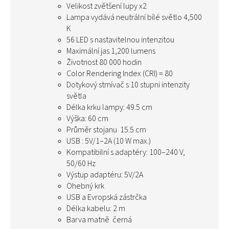
Velikost zvětšení lupy x2
Lampa vydává neutrální bílé světlo 4,500
K
56 LED s nastavitelnou intenzitou
Maximální jas 1,200 lumens
Životnost 80 000 hodin
Color Rendering Index (CRI) = 80
Dotykový stmívač s 10 stupni intenzity
světla
Délka krku lampy: 49.5 cm
Výška: 60 cm
Průměr stojanu 15.5 cm
USB : 5V/1–2A (10 W max.)
Kompatibilní s adaptéry: 100–240 V,
50/60 Hz
Výstup adaptéru: 5V/2A
Ohebný krk
USB a Evropská zástrčka
Délka kabelu: 2 m
Barva matně černá