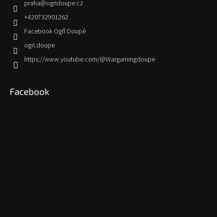
praha
@
ogridoupe.cz
+420732901262
Facebook Ogří Doupě
ogri.doupe
https://www.youtube.com/@Wargamingdoupe
Facebook