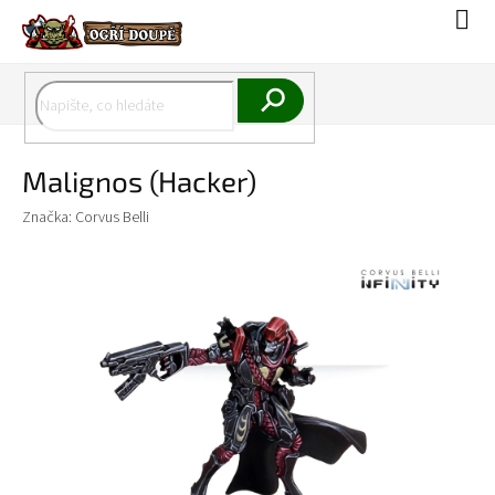
Přejít
Náku
na
koší
obsah
Hledat
Malignos (Hacker)
Značka:
Corvus Belli