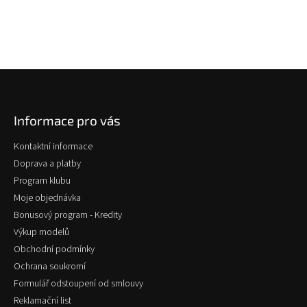
Z
á
p
Informace pro vás
a
t
Kontaktní informace
í
Doprava a platby
Program klubu
Moje objednávka
Bonusový program - Kredity
Výkup modelů
Obchodní podmínky
Ochrana soukromí
Formulář odstoupení od smlouvy
Reklamační list