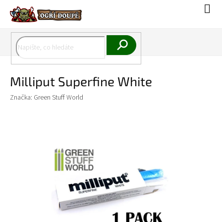
Přejít
Náku
na
koší
obsah
Hledat
Milliput Superfine White
Značka:
Green Stuff World