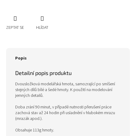
ZEPTAT SE
HLÍDAT
Popis
Detailní popis produktu
Dvousložková modelářská hmota, samozrající po smíšení
stejných dílů bílé a šedé hmoty. K použití na modelování
jemných detailů.
Doba zrání 90 minut, v případě nutnosti přerušení práce
zachová stav až 24 hodin při usladnění v hlubokém mrazu
(mrazák apod.).
Obsahuje 113g hmoty.