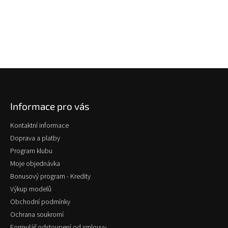
Z
á
p
Informace pro vás
a
t
Kontaktní informace
í
Doprava a platby
Program klubu
Moje objednávka
Bonusový program - Kredity
Výkup modelů
Obchodní podmínky
Ochrana soukromí
Formulář odstoupení od smlouvy