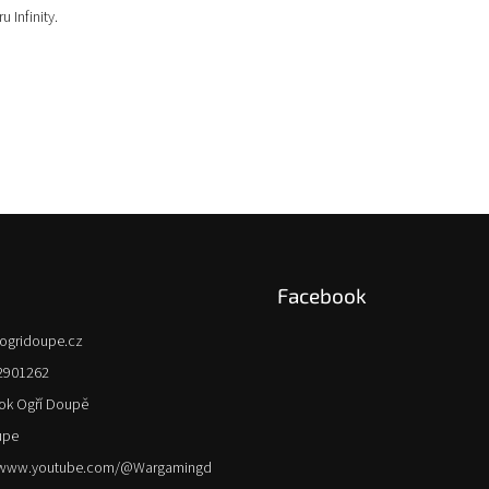
u Infinity.
Facebook
ogridoupe.cz
2901262
ok Ogří Doupě
upe
//www.youtube.com/@Wargamingd