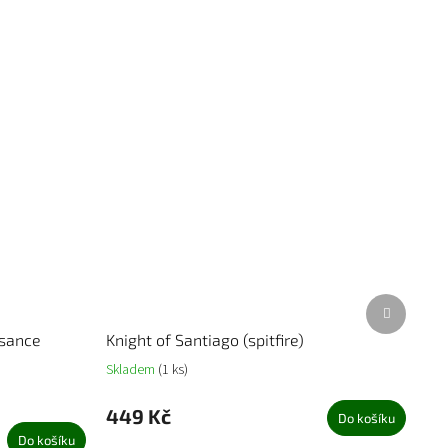
Další
produkt
sance
Knight of Santiago (spitfire)
Skladem
(1 ks)
449 Kč
Do košíku
Do košíku