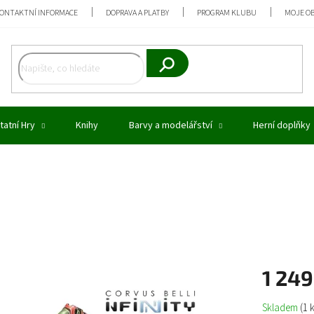
ONTAKTNÍ INFORMACE
DOPRAVA A PLATBY
PROGRAM KLUBU
MOJE O
Hledat
tatní Hry
Knihy
Barvy a modelářství
Herní doplňky
1 249
Měrná
Skladem
(1 