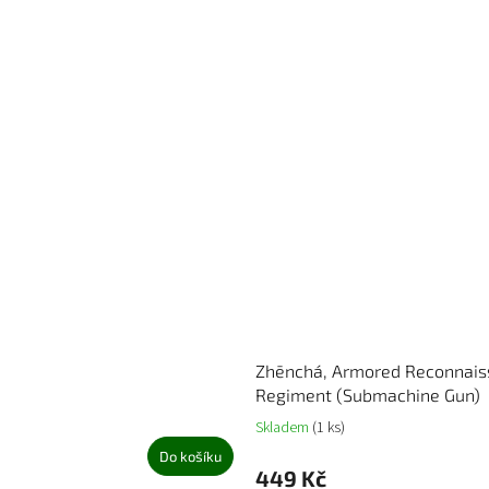
Zhēnchá, Armored Reconnais
Regiment (Submachine Gun)
Skladem
(1 ks)
Do košíku
449 Kč