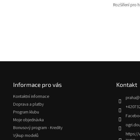
Rozšíření pro hr
Z
á
p
Informace pro vás
Kontakt
a
t
Kontaktní informace
praha
@
í
Doprava a platby
+42073
Program klubu
Facebo
Moje objednávka
ogri.do
Bonusový program - Kredity
https:
Výkup modelů