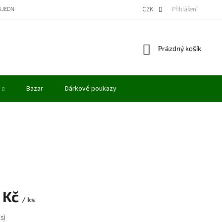
BJEDNÁVKA
BONUSOVÝ PROGRAM - KREDITY
VÝKUP MODELŮ
CZK
Přihlášení
OBCHODN
Nákupní
Prázdný košík
košík
Bazar
Dárkové poukazy
 Kč
/ ks
ks)