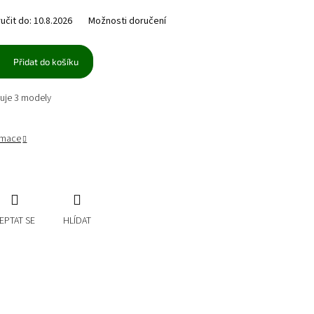
čit do:
10.8.2026
Možnosti doručení
Přidat do košíku
uje 3 modely
ormace
EPTAT SE
HLÍDAT