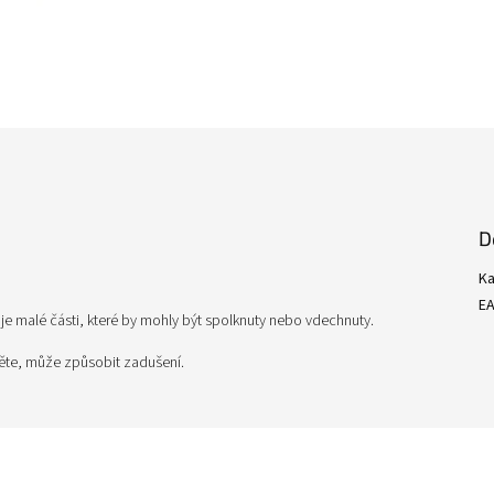
D
Ka
E
 malé části, které by mohly být spolknuty nebo vdechnuty.
těte, může způsobit zadušení.