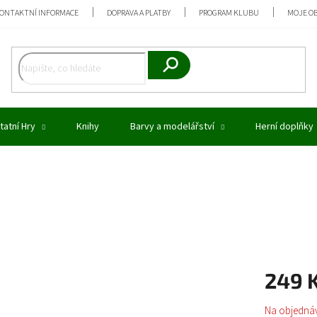
ONTAKTNÍ INFORMACE
DOPRAVA A PLATBY
PROGRAM KLUBU
MOJE O
Hledat
tatní Hry
Knihy
Barvy a modelářství
Herní doplňky
249 
Měrná
Na objedná