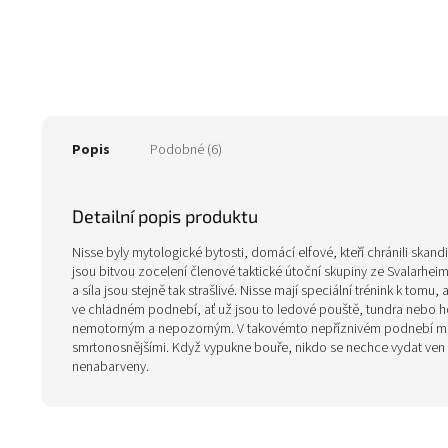
Popis
Podobné (6)
Detailní popis produktu
Nisse byly mytologické bytosti, domácí elfové, kteří chránili skand
jsou bitvou zocelení členové taktické útoční skupiny ze Svalarhei
a síla jsou stejně tak strašlivé. Nisse mají speciální trénink k t
ve chladném podnebí, ať už jsou to ledové pouště, tundra nebo hory
nemotorným a nepozorným. V takovémto nepříznivém podnebí může i
smrtonosnějšími. Když vypukne bouře, nikdo se nechce vydat ven v
nenabarveny.