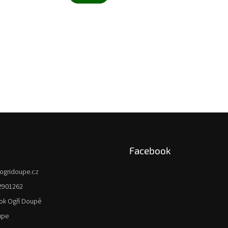
Facebook
ogridoupe.cz
2901262
ok Ogří Doupě
upe