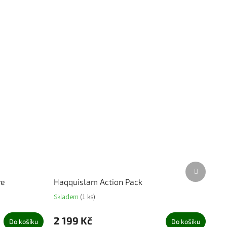
Další
produkt
ve
Haqquislam Action Pack
Skladem
(1 ks)
2 199 Kč
Do košíku
Do košíku