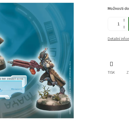
cena:
Možnosti do
Detailní inf
TISK
Z