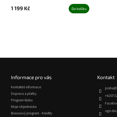
1 199 Kč
Do košíku
Z
á
p
Informace pro vás
Kontakt
a
t
Kontaktní informace
praha
@
í
Doprava a platby
+42073
Program klubu
Facebo
Moje objednávka
ogri.do
Bonusový program - Kredity