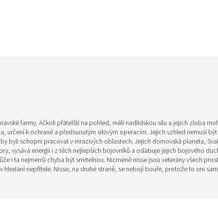
inávské farmy. Ačkoli přátelští na pohled, měli nadlidskou sílu a jejich zloba m
ma, určení k ochraně a předsunutým silovým operacím. Jejich vzhled nemusí být t
omu, aby byli schopni pracovat v mrazivých oblastech. Jejich domovská planeta, 
, vysává energii i z těch nejlepších bojovníků a oslabuje jejich bojového ducha
 ta nejmenší chyba být smrtelnou. Nicméně nisse jsou veterány všech prostře
 hledání nepřítele. Nisse, na druhé straně, se nebojí bouře, protože to oni s