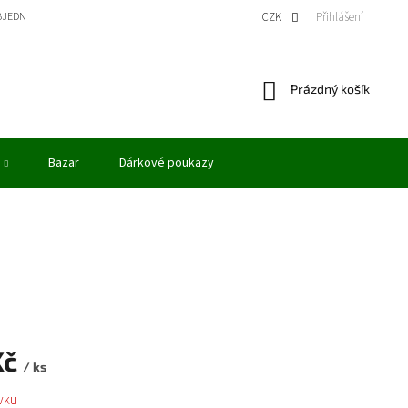
BJEDNÁVKA
BONUSOVÝ PROGRAM - KREDITY
VÝKUP MODELŮ
CZK
Přihlášení
OBCHODN
Nákupní
Prázdný košík
košík
Bazar
Dárkové poukazy
Kč
/ ks
vku