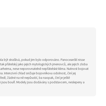
ohla být strašlivá, pokud jim bylo odporováno. Panoceanští nisse
ak přátelský jako jejich mytologických jmenovců, ale jejich zloba
Svalarheima, nese neporovnatelně nepřátelské klima. Nutnost bojovat
. Intenzivní chlad snižuje bojovníkovu odolnost, činí jej
dí; žádné na ně nepůsobí, ba naopak, činí je ještě
ami jsou bouří. Modely jsou dodávány s podstavcem, neslepeny a