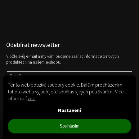
Odebírat newsletter
Vložte svůj e-mail a my vám budeme zasílat informace o nových
produktech na našem e-shopu.
E-mail
Tento web používá soubory cookie. Dalším procházením
tohoto webu vyjadřujete souhlas s jejich používáním.. Více
Vložením e-mailu souhlasíte s
podmínkami ochrany osobních údajů
informací
zde
.
Přihlásit se
Nastavení
Souhlasím