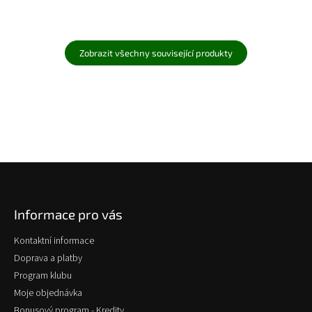
Zobrazit všechny související produkty
Z
á
p
Informace pro vás
a
t
Kontaktní informace
í
Doprava a platby
Program klubu
Moje objednávka
Bonusový program - Kredity