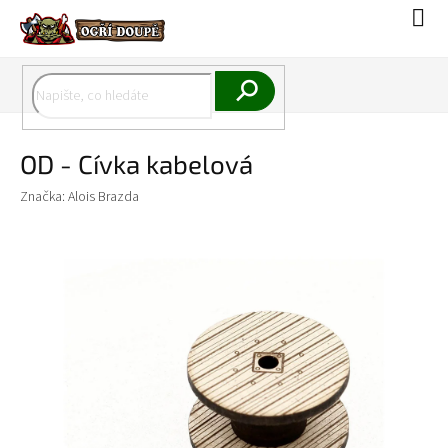
Přejít
Náku
na
koší
obsah
Hledat
OD - Cívka kabelová
Značka:
Alois Brazda