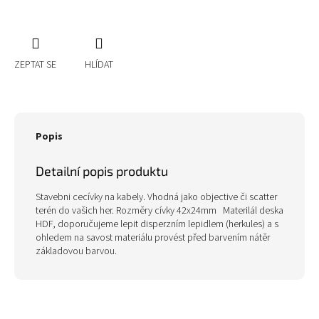
ZEPTAT SE
HLÍDAT
Popis
Detailní popis produktu
Stavebni cecívky na kabely. Vhodná jako objective či scatter
terén do vašich her. Rozměry cívky 42x24mm Materilál deska
HDF, doporučujeme lepit disperzním lepidlem (herkules) a s
ohledem na savost materiálu provést před barvením nátěr
základovou barvou.