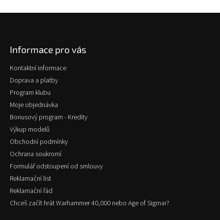
Z
á
p
Informace pro vás
a
t
Kontaktní informace
í
Doprava a platby
Program klubu
Moje objednávka
Bonusový program - Kredity
Výkup modelů
Obchodní podmínky
Ochrana soukromí
Formulář odstoupení od smlouvy
Reklamační list
Reklamační řád
Chceš začít hrát Warhammer 40,000 nebo Age of Sigmar?