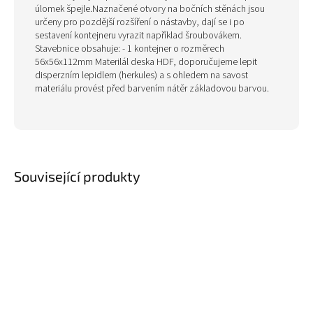
úlomek špejle.Naznačené otvory na bočních stěnách jsou
určeny pro pozdější rozšíření o nástavby, dají se i po
sestavení kontejneru vyrazit například šroubovákem.
Stavebnice obsahuje: - 1 kontejner o rozměrech
56x56x112mm Materilál deska HDF, doporučujeme lepit
disperzním lepidlem (herkules) a s ohledem na savost
materiálu provést před barvením nátěr základovou barvou.
Související produkty