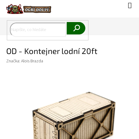
Přejít
Náku
na
koší
obsah
Hledat
OD - Kontejner lodní 20ft
Značka:
Alois Brazda