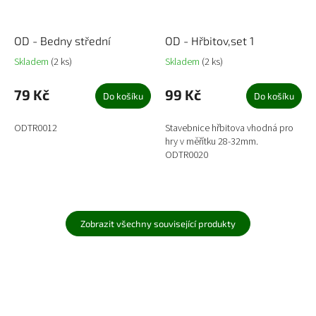
OD - Bedny střední
OD - Hřbitov,set 1
Skladem
(2 ks)
Skladem
(2 ks)
79 Kč
99 Kč
Do košíku
Do košíku
ODTR0012
Stavebnice hřbitova vhodná pro
hry v měřítku 28-32mm.
ODTR0020
Zobrazit všechny související produkty