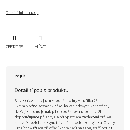
Detailní informace
ZEPTAT SE
HLÍDAT
Popis
Detailní popis produktu
Stavebnice kontejneru vhodná pro hry v měřítku 28-
32mm.Možno sestavit v několika vzhledových variantách,
dveře je možno je nalepit do požadované polohy. Střechu
doporučujeme přilepit, ale při opatrném zacházení drží ve
správné pozici a lze využít i vnitřní prostor kontejneru. Otvory
v rozích využijete při vršení kontejnerů na sebe, stačí použít