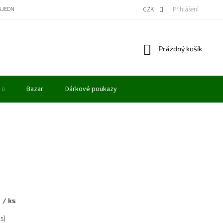
BJEDNÁVKA
BONUSOVÝ PROGRAM - KREDITY
VÝKUP MODELŮ
CZK
Přihlášení
OBCHODN
Nákupní
Prázdný košík
košík
Bazar
Dárkové poukazy
č
/ ks
ks)