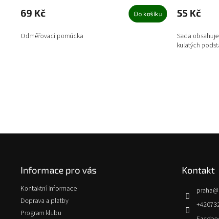
69 Kč
55 Kč
Do košíku
Odměřovací pomůcka
Sada obsahuje
kulatých podst
Z
á
p
Informace pro vás
Kontakt
a
t
Kontaktní informace
praha
@
í
Doprava a platby
+42073
Program klubu