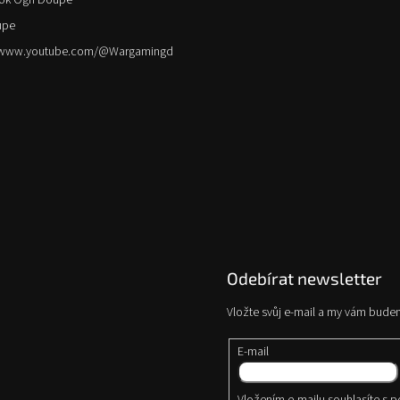
ok Ogří Doupě
upe
//www.youtube.com/@Wargamingd
Odebírat newsletter
Vložte svůj e-mail a my vám bude
E-mail