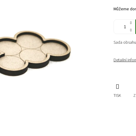
cena:
Můžeme doru
Sada obsahu
Detailní inf
TISK
Z