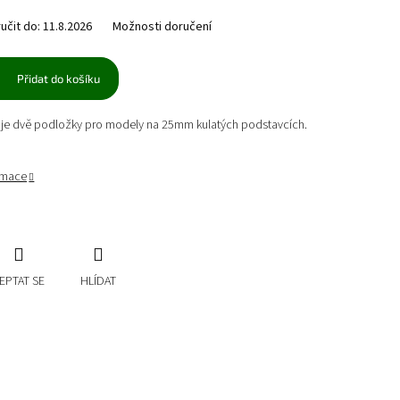
čit do:
11.8.2026
Možnosti doručení
Přidat do košíku
je dvě podložky pro modely na 25mm kulatých podstavcích.
ormace
EPTAT SE
HLÍDAT