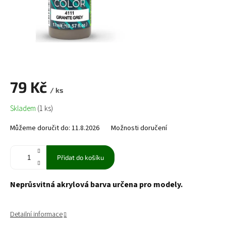
79 Kč
/ ks
Měrná
Skladem
(1 ks)
cena:
Můžeme doručit do:
11.8.2026
Možnosti doručení
Přidat do košíku
Neprůsvitná akrylová barva určena pro modely.
Detailní informace