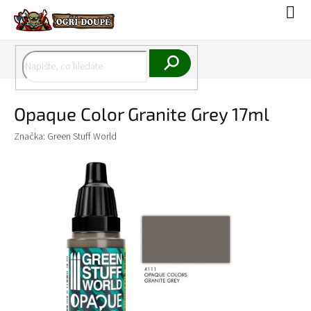
Přejít
Náku
na
koší
obsah
Hledat
Opaque Color Granite Grey 17ml
Značka:
Green Stuff World