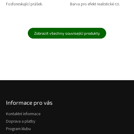
Fosforeskující prášek.
Barva pro efekt realistické rzi.
Zobrazit všechny související produkty
Z
á
p
Informace pro vás
a
t
Kontaktní informace
í
Doprava a platby
Program klubu