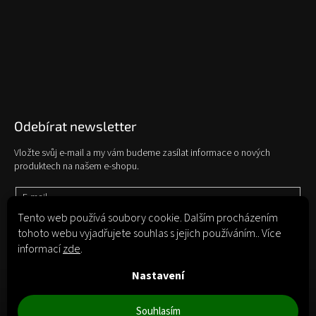
Odebírat newsletter
Vložte svůj e-mail a my vám budeme zasílat informace o nových
produktech na našem e-shopu.
E-mail
Tento web používá soubory cookie. Dalším procházením
tohoto webu vyjadřujete souhlas s jejich používáním.. Více
Vložením e-mailu souhlasíte s
podmínkami ochrany osobních údajů
informací
zde
.
Přihlásit se
Nastavení
Souhlasím