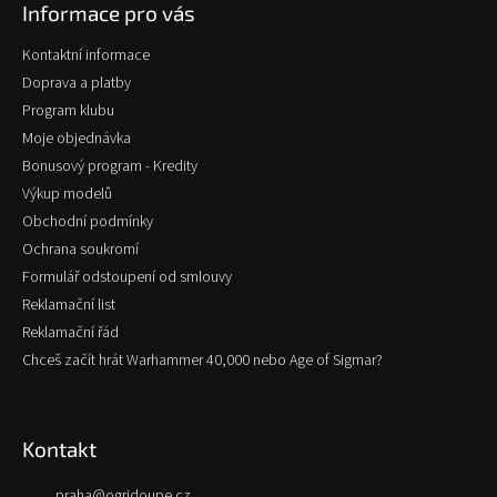
Informace pro vás
a
t
Kontaktní informace
í
Doprava a platby
Program klubu
Moje objednávka
Bonusový program - Kredity
Výkup modelů
Obchodní podmínky
Ochrana soukromí
Formulář odstoupení od smlouvy
Reklamační list
Reklamační řád
Chceš začít hrát Warhammer 40,000 nebo Age of Sigmar?
Kontakt
praha
@
ogridoupe.cz