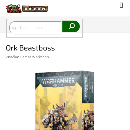
Přejít
Náku
na
koší
obsah
Hledat
Ork Beastboss
Značka:
Games Workshop