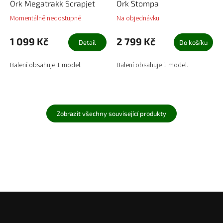
Ork Megatrakk Scrapjet
Ork Stompa
Momentálně nedostupné
Na objednávku
1 099 Kč
2 799 Kč
Detail
Do košíku
Balení obsahuje 1 model.
Balení obsahuje 1 model.
Zobrazit všechny související produkty
Z
á
p