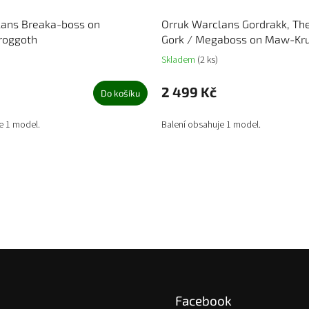
lans Breaka-boss on
Orruk Warclans Gordrakk, The
roggoth
Gork / Megaboss on Maw-Kr
Skladem
(2 ks)
2 499 Kč
Do košíku
e 1 model.
Balení obsahuje 1 model.
Facebook