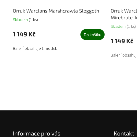
Orruk Warclans Marshcrawla Sloggoth
Orruk Warc
Mirebrute T
Skladem
(1 ks)
Skladem
(1 ks)
1 149 Kč
Do košíku
1 149 Kč
Balení obsahuje 1 model.
Balení obsahuj
Z
á
p
Informace pro vás
Kontakt
a