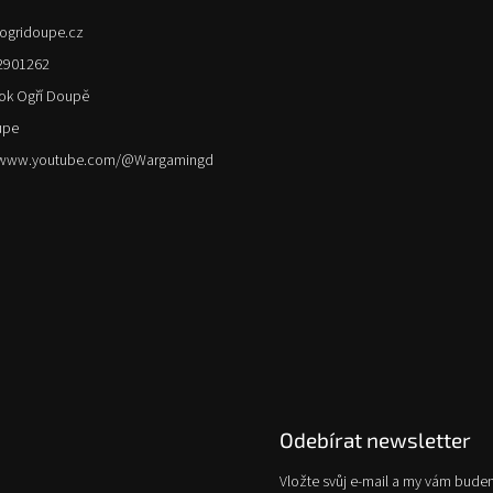
ogridoupe.cz
2901262
ok Ogří Doupě
upe
//www.youtube.com/@Wargamingd
Odebírat newsletter
Vložte svůj e-mail a my vám bude