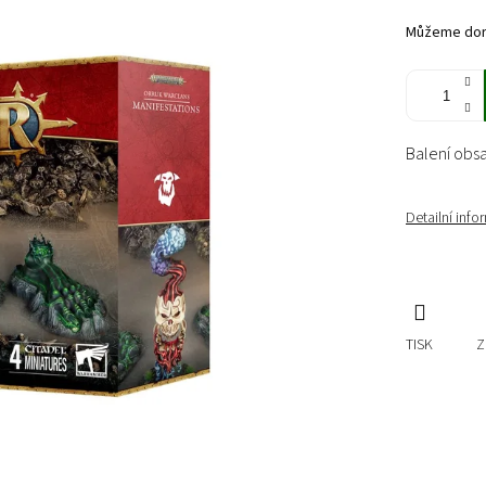
cena:
Můžeme doru
Balení obs
Detailní inf
TISK
Z