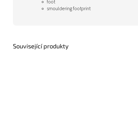
foot
smouldering footprint
Související produkty