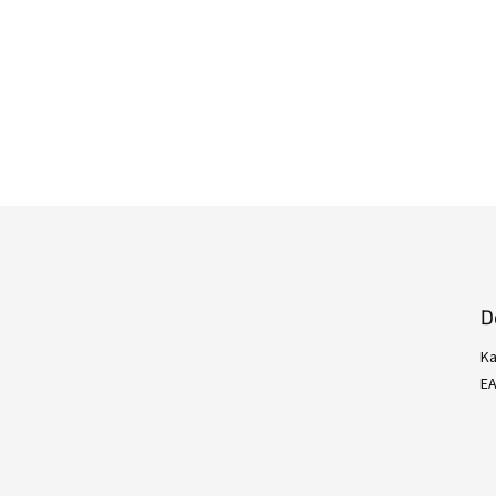
D
Ka
E