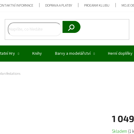
ONTAKTNÍ INFORMACE
DOPRAVA A PLATBY
PROGRAM KLUBU
MOJE O
Hledat
tatní Hry
Knihy
Barvy a modelářství
Herní doplňky
Manifestations
1 04
Měrná
Skladem
(1 