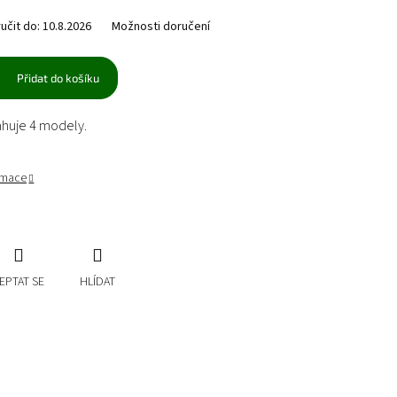
čit do:
10.8.2026
Možnosti doručení
Přidat do košíku
ahuje 4 modely.
ormace
EPTAT SE
HLÍDAT