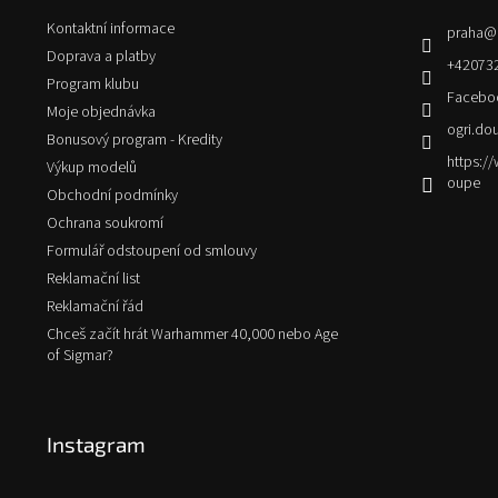
t
Kontaktní informace
praha
@
í
Doprava a platby
+42073
Program klubu
Facebo
Moje objednávka
ogri.do
Bonusový program - Kredity
https:
Výkup modelů
oupe
Obchodní podmínky
Ochrana soukromí
Formulář odstoupení od smlouvy
Reklamační list
Reklamační řád
Chceš začít hrát Warhammer 40,000 nebo Age
of Sigmar?
Instagram