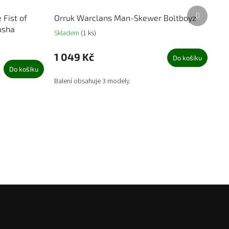
Další
 Fist of
Orruk Warclans Man-Skewer Boltboyz
produkt
usha
Skladem
(1 ks)
1 049 Kč
Do košíku
Do košíku
Balení obsahuje 3 modely.