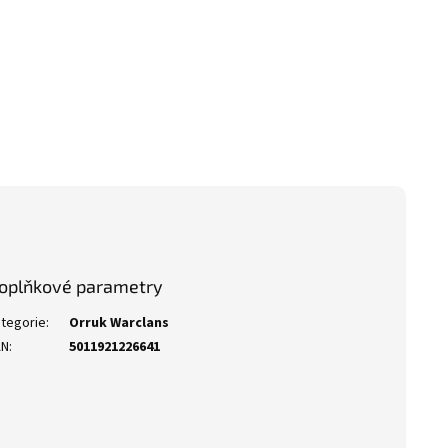
oplňkové parametry
tegorie
:
Orruk Warclans
AN
:
5011921226641