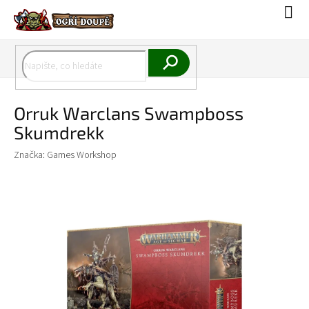
Přejít
Náku
na
koší
obsah
Hledat
Orruk Warclans Swampboss
Skumdrekk
Značka:
Games Workshop