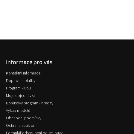
Z
á
p
Informace pro vás
a
t
Kontaktní informace
í
Doprava a platby
Program klubu
Moje objednávka
Bonusový program - Kredity
Výkup modelů
Obchodní podmínky
Ochrana soukromí
Formulář odstoupení od smlouvy