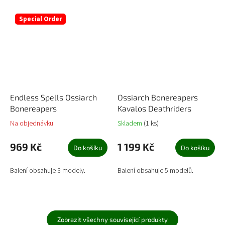
Special Order
Endless Spells Ossiarch
Ossiarch Bonereapers
Bonereapers
Kavalos Deathriders
Na objednávku
Skladem
(1 ks)
969 Kč
1 199 Kč
Do košíku
Do košíku
Balení obsahuje 3 modely.
Balení obsahuje 5 modelů.
Zobrazit všechny související produkty