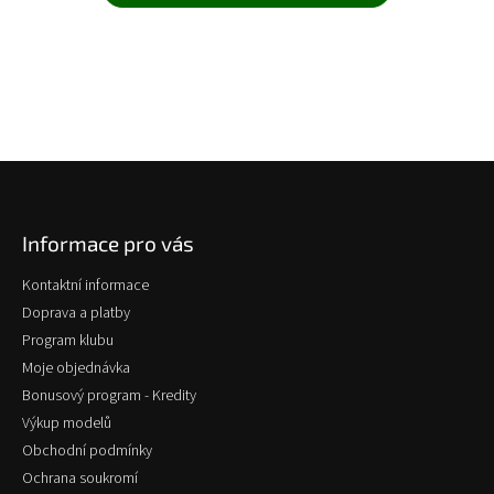
Z
á
p
Informace pro vás
a
t
Kontaktní informace
í
Doprava a platby
Program klubu
Moje objednávka
Bonusový program - Kredity
Výkup modelů
Obchodní podmínky
Ochrana soukromí