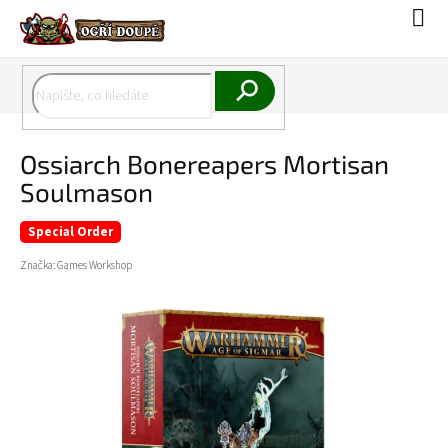
Přejít
Náku
na
koší
obsah
Hledat
Ossiarch Bonereapers Mortisan
Soulmason
Special Order
Značka:
Games Workshop