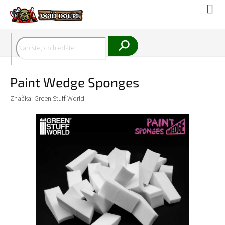
Přejít
Náku
na
koší
obsah
Hledat
Paint Wedge Sponges
Značka:
Green Stuff World