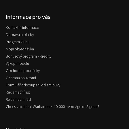
á
p
Informace pro vás
a
t
Kontaktní informace
í
Doprava a platby
Program klubu
Moje objednávka
Bonusový program - Kredity
Výkup modelů
Obchodní podmínky
Ochrana soukromí
Formulář odstoupení od smlouvy
Reklamační list
Reklamační řád
Chceš začít hrát Warhammer 40,000 nebo Age of Sigmar?