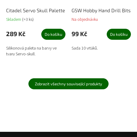
Citadel Servo Skull Palette
GSW Hobby Hand Drill Bits
Skladem
(>3 ks)
Na objednávku
289 Kč
99 Kč
Do košíku
Do košíku
Silikonová paleta na barvy ve
Sada 10 vrtáků.
tvaru Servo-skull.
Zobrazit všechny související produkty
Z