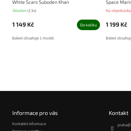
White Scars Suboden Khan
Space Marin
Skladem
(1 ks)
Na objednávku
1 149 Kč
1 199 Kč
Do košíku
Balení obsahuje 1 model.
Balení obsahuj
Z
á
p
Informace pro vás
Kontakt
a
t
Kontaktní informace
praha
@
í