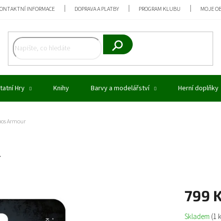
ONTAKTNÍ INFORMACE
DOPRAVA A PLATBY
PROGRAM KLUBU
MOJE O
Hledat
tatní Hry
Knihy
Barvy a modelářství
Herní doplňky
obos Armour
r
799 
Měrná
Skladem
(1 