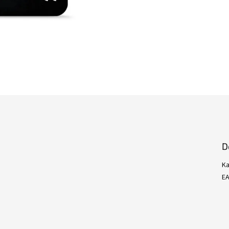
D
Ka
E