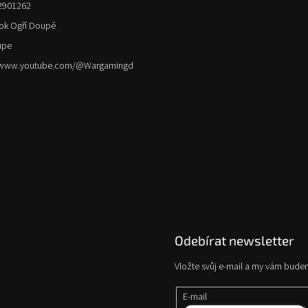
2901262
ok Ogří Doupě
upe
//www.youtube.com/@Wargamingd
Odebírat newsletter
Vložte svůj e-mail a my vám bude
E-mail