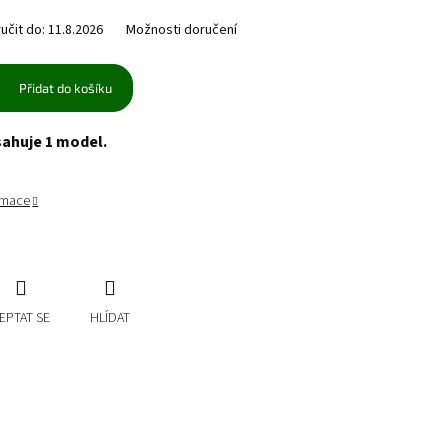
čit do:
11.8.2026
Možnosti doručení
Přidat do košíku
sahuje 1 model.
ormace
EPTAT SE
HLÍDAT