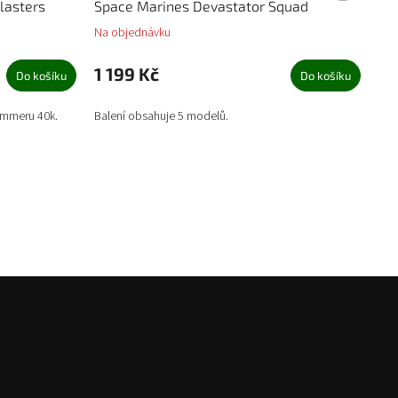
lasters
Space Marines Devastator Squad
Na objednávku
1 199 Kč
Do košíku
Do košíku
ammeru 40k.
Balení obsahuje 5 modelů.