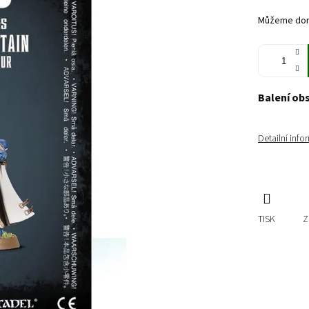
cena:
Můžeme doru
Balení ob
Detailní inf
TISK
Z