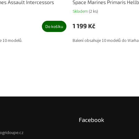
es Assault Intercessors
Space Marines Primaris Hellb
Skladem
(2 ks)
1 199 Kč
Do košíku
e 10 modelů.
Balení obsahuje 10 modelů do Warh
Facebook
ogridoupe.cz