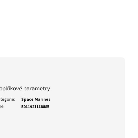
oplňkové parametry
tegorie
:
Space Marines
AN
:
5011921118885