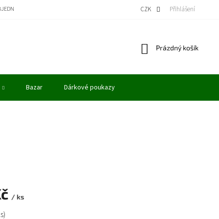
BJEDNÁVKA
BONUSOVÝ PROGRAM - KREDITY
VÝKUP MODELŮ
CZK
Přihlášení
OBCHODN
Nákupní
Prázdný košík
košík
Bazar
Dárkové poukazy
Kč
/ ks
ks)