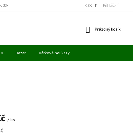
BJEDNÁVKA
BONUSOVÝ PROGRAM - KREDITY
VÝKUP MODELŮ
CZK
Přihlášení
OBCHODN
Nákupní
Prázdný košík
košík
Bazar
Dárkové poukazy
Kč
/ ks
ks)