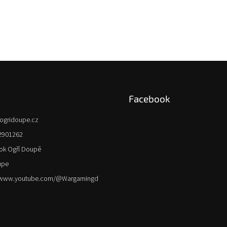
Facebook
ogridoupe.cz
2901262
ok Ogří Doupě
upe
//www.youtube.com/@Wargamingd