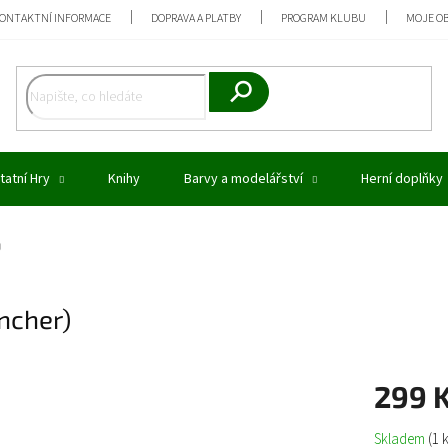
ONTAKTNÍ INFORMACE
DOPRAVA A PLATBY
PROGRAM KLUBU
MOJE O
Hledat
tatní Hry
Knihy
Barvy a modelářství
Herní doplňky
)
ncher)
299 
Měrná
Skladem
(1 