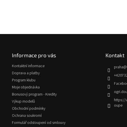
Z
á
p
Informace pro vás
Kontakt
a
t
Kontaktní informace
praha
@
í
Doprava a platby
+42073
Program klubu
Facebo
Moje objednávka
ogri.do
Bonusový program - Kredity
https:
Výkup modelů
oupe
Obchodní podmínky
Ochrana soukromí
Formulář odstoupení od smlouvy