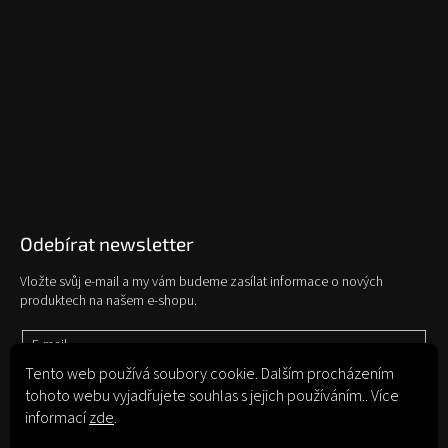
Odebírat newsletter
Vložte svůj e-mail a my vám budeme zasílat informace o nových
produktech na našem e-shopu.
E-mail
Tento web používá soubory cookie. Dalším procházením
tohoto webu vyjadřujete souhlas s jejich používáním.. Více
Vložením e-mailu souhlasíte s
podmínkami ochrany osobních údajů
informací
zde
.
Přihlásit se