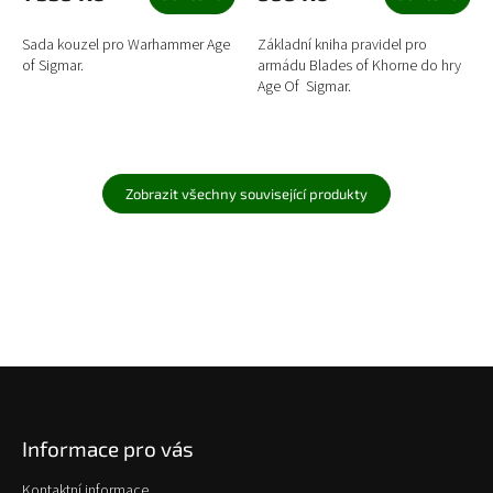
Sada kouzel pro Warhammer Age
Základní kniha pravidel pro
of Sigmar.
armádu Blades of Khorne do hry
Age Of Sigmar.
Zobrazit všechny související produkty
Z
á
p
Informace pro vás
a
t
Kontaktní informace