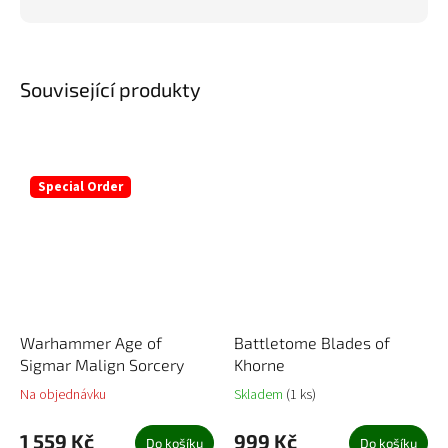
Související produkty
Special Order
Warhammer Age of
Battletome Blades of
Sigmar Malign Sorcery
Khorne
Na objednávku
Skladem
(1 ks)
1 559 Kč
999 Kč
Do košíku
Do košíku