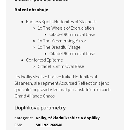
Balení obsahuje
Endless Spells
Hedonites of Slaanesh
1x The Wheels of Excruciation
Citadel 90mm oval base
1x The Mesmerising Mirror
1x The Dreadful Visage
Citadel 90mm oval base
Contorted Epitome
Citadel 75mm Oval Base
Jednotky sice lze hrát ve frakci Hedonites of
Slaanesh, ale regiment Accursed Reflection s jeho
speciálními pravidly lze hrát jen v ostatních frakcích
Grand Alliance Chaos.
Doplňkové parametry
Kategorie
:
Knihy, základní krabice a doplňky
EAN
:
5011921266548