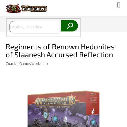
Přejít
Náku
na
koší
obsah
Hledat
Regiments of Renown Hedonites
of Slaanesh Accursed Reflection
Značka:
Games Workshop