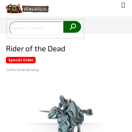
Přejít
Náku
na
koší
obsah
Hledat
Rider of the Dead
Special Order
Značka:
Games Workshop