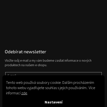
Odebírat newsletter
Vložte svůj e-mail a my vám budeme zasílat informace o nových
produktech na našem e-shopu.
E-mail
Tento web používá soubory cookie. Dalším procházením
tohoto webu vyjadřujete souhlas s jejich používáním.. Více
Vložením e-mailu souhlasíte s
podmínkami ochrany osobních údajů
informací
zde
.
Přihlásit se
Nastavení