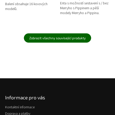
Enta s možností sestavení s / bez
Balení obsahuje 16 kovových
Merryho s Pippinem a pěší
modelů.
modely Merryho a Pippina.
Zobrazit všechny související produkty
Z
á
p
Informace pro vás
a
t
Kontaktní informace
í
Doprava a platby