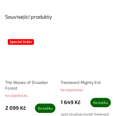
Související produkty
Special Order
The Woses of Drúadan
Treebeard Mighty Ent
Forest
Na objednávku
Na objednávku
1 649 Kč
Do košíku
2 099 Kč
Do košíku
Sada obsahuje model Treebeard