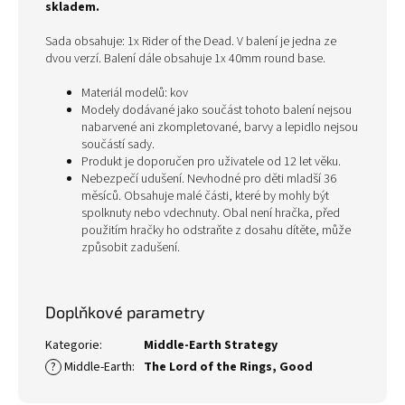
skladem.
Sada obsahuje: 1x Rider of the Dead
. V balení je jedna ze
dvou verzí. Balení dále obsahuje 1x 40mm round base.
Materiál modelů: kov
Modely dodávané jako součást tohoto balení nejsou
nabarvené ani zkompletované, barvy a lepidlo nejsou
součástí sady.
Produkt je doporučen pro uživatele od 12 let věku.
Nebezpečí udušení. Nevhodné pro děti mladší 36
měsíců. Obsahuje malé části, které by mohly být
spolknuty nebo vdechnuty. Obal není hračka, před
použitím hračky ho odstraňte z dosahu dítěte, může
způsobit zadušení.
Doplňkové parametry
Kategorie
:
Middle-Earth Strategy
?
Middle-Earth
:
The Lord of the Rings
,
Good