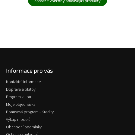
Zobrazit všechny související produkty
Z
á
p
Informace pro vás
a
t
Kontaktní informace
í
Doprava a platby
Program klubu
Moje objednávka
Bonusový program - Kredity
Výkup modelů
Obchodní podmínky
Ochrana soukromí