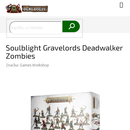
Přejít
Náku
na
koší
obsah
Hledat
Soulblight Gravelords Deadwalker
Zombies
Značka:
Games Workshop