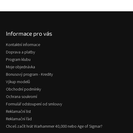
Z
á
p
Informace pro vás
a
t
Kontaktní informace
í
Doprava a platby
Program klubu
Moje objednávka
Bonusový program - Kredity
Výkup modelů
Obchodní podmínky
Ochrana soukromí
Formulář odstoupení od smlouvy
Reklamační list
Reklamační řád
Chceš začít hrát Warhammer 40,000 nebo Age of Sigmar?