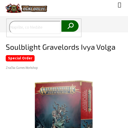
Přejít
Náku
na
koší
obsah
Hledat
Soulblight Gravelords Ivya Volga
Special Order
Značka:
Games Workshop