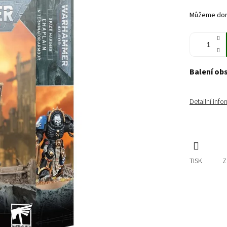
cena:
Můžeme doru
Balení ob
Detailní inf
TISK
Z