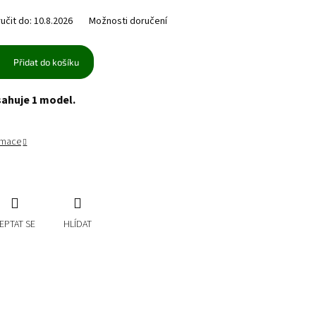
čit do:
10.8.2026
Možnosti doručení
Přidat do košíku
sahuje 1 model.
ormace
EPTAT SE
HLÍDAT