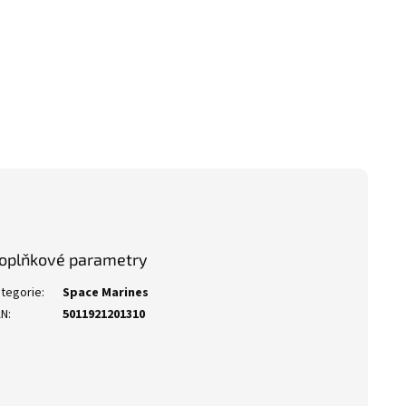
oplňkové parametry
tegorie
:
Space Marines
AN
:
5011921201310