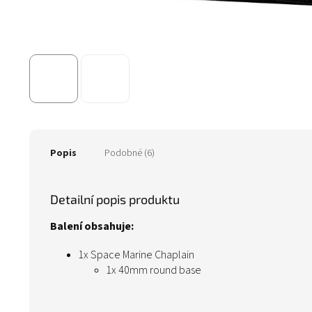
Popis
Podobné (6)
Detailní popis produktu
Balení obsahuje:
1x Space Marine Chaplain
1x 40mm round base