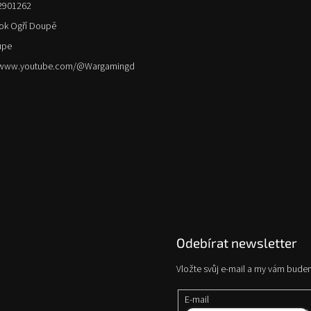
2901262
ok Ogří Doupě
upe
//www.youtube.com/@Wargamingd
Odebírat newsletter
Vložte svůj e-mail a my vám bude
E-mail