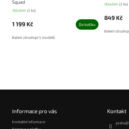
Squad
Skladem
(1 ks)
Skladem
(1 ks)
849 Kč
1 199 Kč
Do košíku
Balení obsahuj
Balení obsahuje 5 modelů.
Z
á
p
Informace pro vás
Kontakt
a
t
Kontaktní informace
praha
@
í