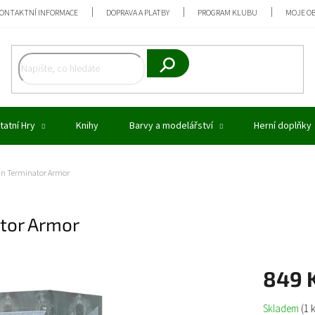
ONTAKTNÍ INFORMACE
DOPRAVA A PLATBY
PROGRAM KLUBU
MOJE O
Hledat
tatní Hry
Knihy
Barvy a modelářství
Herní doplňky
 in Terminator Armor
ator Armor
849 
Měrná
Skladem
(1 