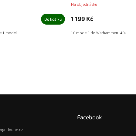
Na objednávku
1 199 Kč
Do košíku
e 1 model.
10 modelů do Warhammeru 40k.
Facebook
ogridoupe.cz