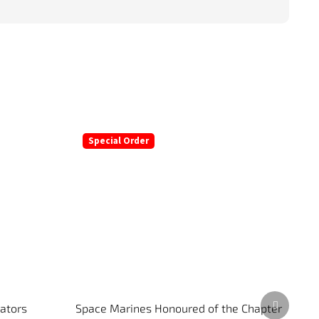
Special Order
Další
rators
Space Marines Honoured of the Chapter
produkt