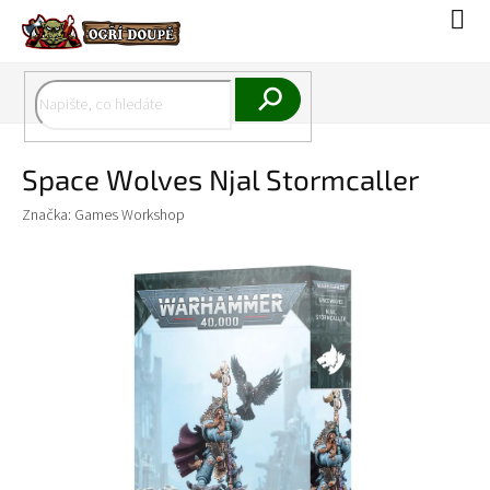
Přejít
Náku
na
koší
obsah
Hledat
Space Wolves Njal Stormcaller
Značka:
Games Workshop