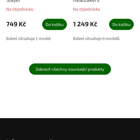
Na objednávku
Na objednávku
749 Kč
1 249 Kč
Do košíku
Do košíku
Balení obsahuje 1 model.
Balení obsahuje 6 modelů.
Zobrazit všechny související produkty
Z
á
p