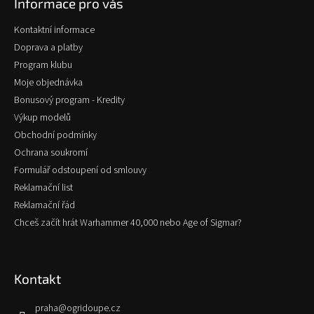
Informace pro vás
a
t
Kontaktní informace
í
Doprava a platby
Program klubu
Moje objednávka
Bonusový program - Kredity
Výkup modelů
Obchodní podmínky
Ochrana soukromí
Formulář odstoupení od smlouvy
Reklamační list
Reklamační řád
Chceš začít hrát Warhammer 40,000 nebo Age of Sigmar?
Kontakt
praha
@
ogridoupe.cz