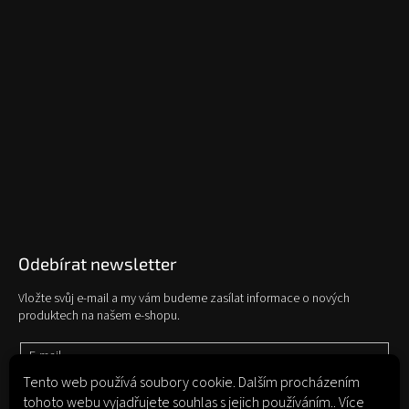
Odebírat newsletter
Vložte svůj e-mail a my vám budeme zasílat informace o nových
produktech na našem e-shopu.
E-mail
Tento web používá soubory cookie. Dalším procházením
tohoto webu vyjadřujete souhlas s jejich používáním.. Více
Vložením e-mailu souhlasíte s
podmínkami ochrany osobních údajů