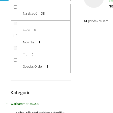
n
Sk
í
7
p
Na skladě
38
a
61
položek celkem
n
e
Akce
0
V
l
ý
Novinka
1
p
i
Tip
0
s
p
r
Special Order
3
o
d
u
Přeskočit
k
Kategorie
kategorie
t
ů
Warhammer 40.000
Space Marines
Skladem
(1 ks)