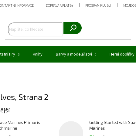
ONTAKTNÍ INFORMACE
DOPRAVA A PLATBY
PROGRAM KLUBU
MOJE O
Hledat
tatní Hry
Knihy
Barvy a modelářství
Herní doplňky
lves
, Strana 2
ější
ace Marines Primaris
Getting Started with Spa
chmarine
Marines