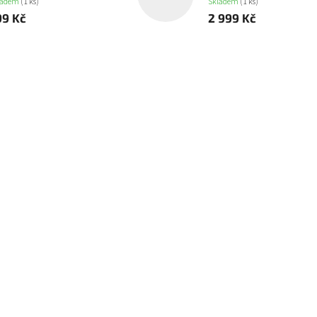
ladem
(1 ks)
Skladem
(1 ks)
99 Kč
2 999 Kč
 Vindicator
Imperial Agents Callidus Assas
Na objednávku