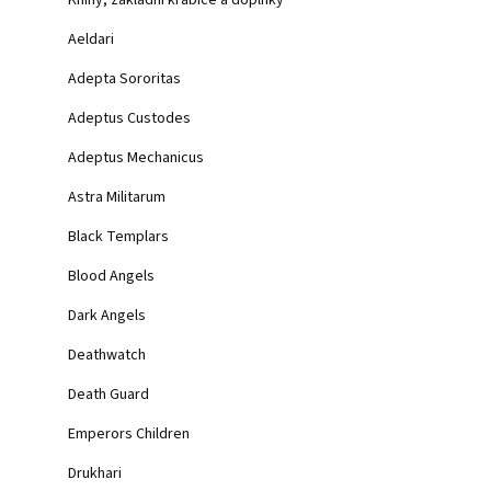
Knihy, základní krabice a doplňky
Aeldari
1 449 Kč
Adepta Sororitas
Balení obsahuje 1
Adeptus Custodes
Adeptus Mechanicus
Astra Militarum
Black Templars
Blood Angels
Dark Angels
Deathwatch
Death Guard
Emperors Children
Imperial Agen
Drukhari