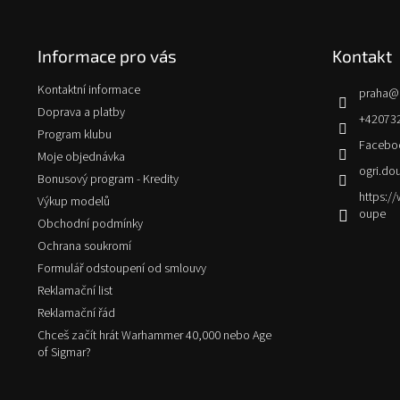
á
p
Informace pro vás
Kontakt
a
t
Kontaktní informace
praha
@
í
Doprava a platby
+42073
Program klubu
Facebo
Moje objednávka
ogri.do
Bonusový program - Kredity
https:
Výkup modelů
oupe
Obchodní podmínky
Ochrana soukromí
Formulář odstoupení od smlouvy
Reklamační list
Reklamační řád
Chceš začít hrát Warhammer 40,000 nebo Age
of Sigmar?