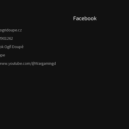
k
y
v
Facebook
ý
p
ogridoupe.cz
i
s
2901262
u
ok Ogří Doupě
upe
//www.youtube.com/@Wargamingd