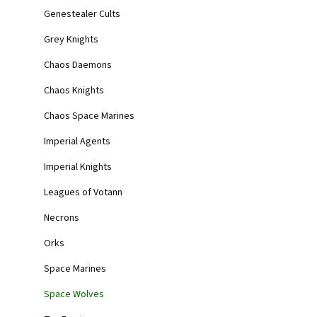
Skladem
(2 ks)
Genestealer Cults
799 Kč
Grey Knights
Chaos Daemons
Balení obsahuje 1
Chaos Knights
Chaos Space Marines
Imperial Agents
Imperial Knights
Leagues of Votann
Necrons
Orks
Space Marines
Space Wolves
Space Marines