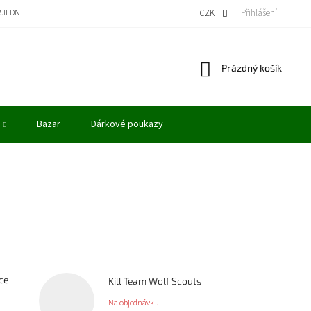
BJEDNÁVKA
BONUSOVÝ PROGRAM - KREDITY
VÝKUP MODELŮ
CZK
Přihlášení
OBCHODN
Nákupní
Prázdný košík
košík
Bazar
Dárkové poukazy
ce
Kill Team Wolf Scouts
Na objednávku