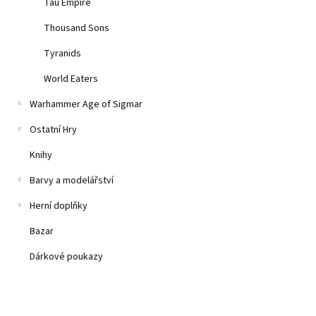
Tau Empire
Na objednávku
Thousand Sons
Tyranids
1 449 Kč
World Eaters
Balení obsahuje 1
Warhammer Age of Sigmar
Ostatní Hry
Knihy
Barvy a modelářství
Herní doplňky
Bazar
Dárkové poukazy