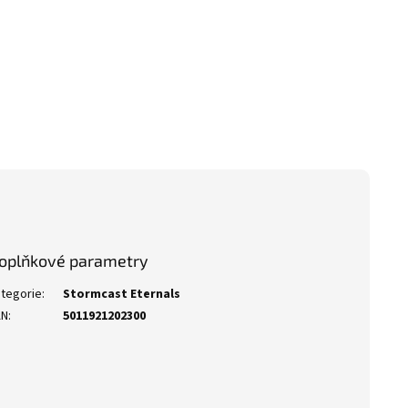
oplňkové parametry
tegorie
:
Stormcast Eternals
AN
:
5011921202300