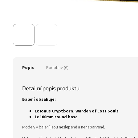
Popis
Podobné (6)
Detailní popis produktu
Balení obsahuje:
1x Ionus Cryptborn, Warden of Lost Souls
1x 100mm round base
Modely v balení jsou neslepené a nenabarvené.