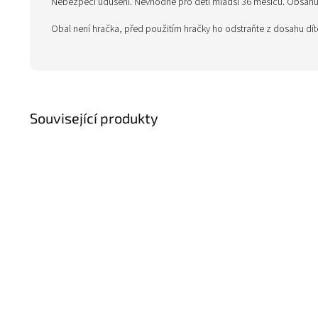
Nebezpečí udušení. Nevhodné pro děti mladší 36 měsíců. Obsahuje
Obal není hračka, před použitím hračky ho odstraňte z dosahu dí
Související produkty