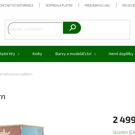
ONTAKTNÍ INFORMACE
DOPRAVA A PLATBY
PROGRAM KLUBU
MOJE O
Hledat
tatní Hry
Knihy
Barvy a modelářství
Herní doplňky
ernals Ionus Cryptborn
rn
2 49
Měrná
Skladem
(1 