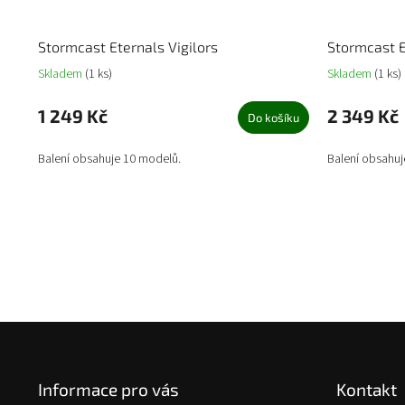
Stormcast Eternals Vigilors
Stormcast 
Skladem
(1 ks)
Skladem
(1 ks)
1 249 Kč
2 349 Kč
Do košíku
Balení obsahuje 10 modelů.
Balení obsahuj
Z
á
p
Informace pro vás
Kontakt
a