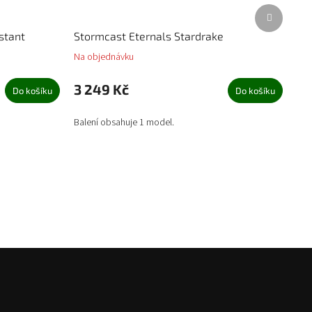
Další
produkt
stant
Stormcast Eternals Stardrake
Na objednávku
3 249 Kč
Do košíku
Do košíku
Balení obsahuje 1 model.