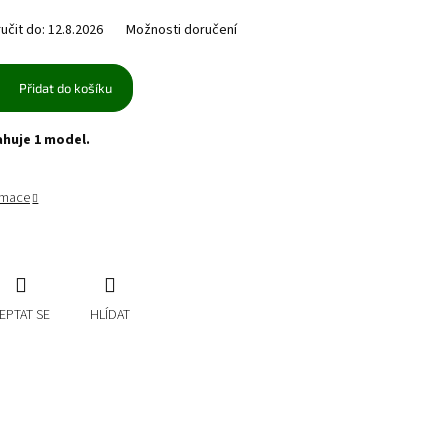
čit do:
12.8.2026
Možnosti doručení
Přidat do košíku
ahuje 1 model.
ormace
EPTAT SE
HLÍDAT