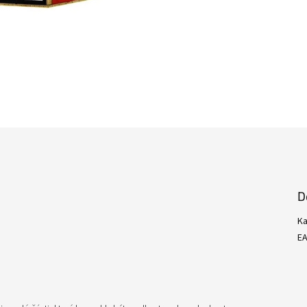
D
Ka
E