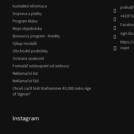
t
Kontaktní informace
praha
@
í
Doprava a platby
+42073
Program klubu
Facebo
Moje objednávka
ogri.do
Bonusový program - Kredity
https:
Výkup modelů
oupe
Obchodní podmínky
Ochrana soukromí
Formulář odstoupení od smlouvy
Reklamační list
Reklamační řád
Chceš začít hrát Warhammer 40,000 nebo Age
of Sigmar?
Instagram