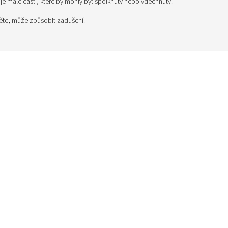
 malé části, které by mohly být spolknuty nebo vdechnuty.
těte, může způsobit zadušení.