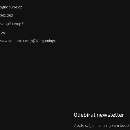
ogridoupe.cz
2901262
ok Ogří Doupě
upe
//www.youtube.com/@Wargamingd
Odebírat newsletter
Vložte svůj e-mail a my vám bude