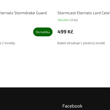
Eternals Stormdrake Guard
Stormcast Eternals Lord Cele
Skladem
(3 ks)
499 Kč
Do košíku
e 2 modely.
Balení obsahuje 1 plastový model.
Facebook