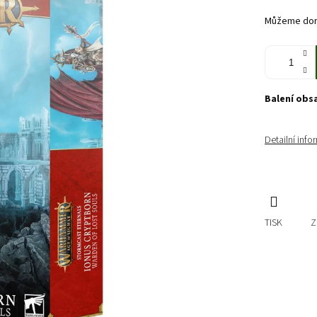
cena:
Můžeme doru
Balení obs
Detailní inf
TISK
Z