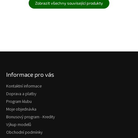
Zobrazit všechny související produkty
Z
á
p
Informace pro vás
a
t
Kontaktní informace
í
Doprava a platby
Program klubu
Moje objednávka
Bonusový program - Kredity
Výkup modelů
Obchodní podmínky