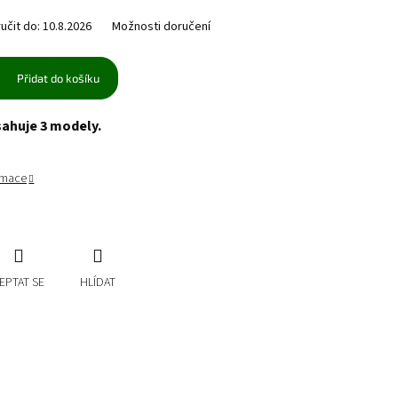
čit do:
10.8.2026
Možnosti doručení
Přidat do košíku
sahuje 3 modely.
ormace
EPTAT SE
HLÍDAT