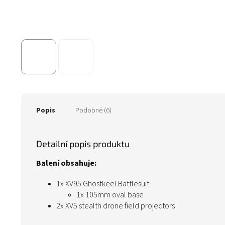
Popis
Podobné (6)
Detailní popis produktu
Balení obsahuje:
1x XV95 Ghostkeel Battlesuit
1x 105mm oval base
2x XV5 stealth drone field projectors