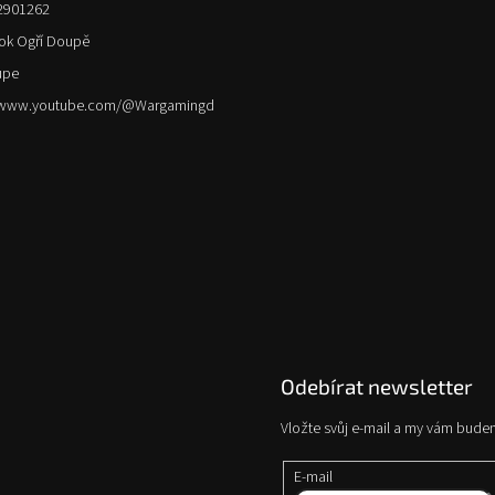
2901262
ok Ogří Doupě
upe
//www.youtube.com/@Wargamingd
Odebírat newsletter
Vložte svůj e-mail a my vám bude
E-mail