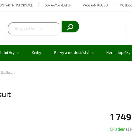
ONTAKTNÍ INFORMACE
DOPRAVA A PLATBY
PROGRAM KLUBU
MOJE O
Hledat
tatní Hry
Knihy
Barvy a modelářství
Herní doplňky
Battlesuit
suit
1 749
Měrná
Skladem
(1 