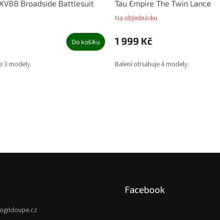
XV88 Broadside Battlesuit
Tau Empire The Twin Lance
Na objednávku
1 999 Kč
Do košíku
e 3 modely.
Balení obsahuje 4 modely.
Facebook
ogridoupe.cz