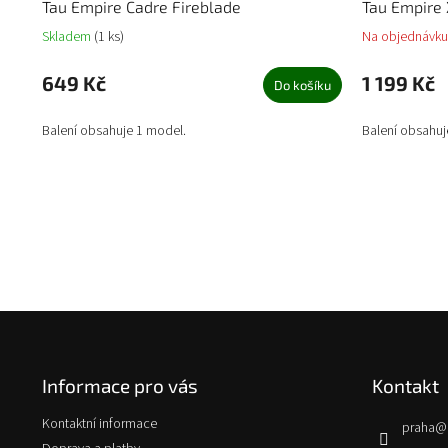
Tau Empire Cadre Fireblade
Tau Empire 
Skladem
(1 ks)
Na objednávku
649 Kč
1 199 Kč
Do košíku
Balení obsahuje 1 model.
Balení obsahuj
Z
á
p
Informace pro vás
Kontakt
a
t
Kontaktní informace
praha
@
í