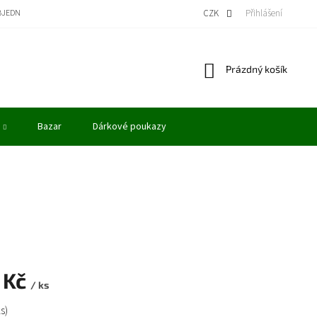
BJEDNÁVKA
BONUSOVÝ PROGRAM - KREDITY
VÝKUP MODELŮ
CZK
Přihlášení
OBCHODN
Nákupní
Prázdný košík
košík
Bazar
Dárkové poukazy
 Kč
/ ks
ks)