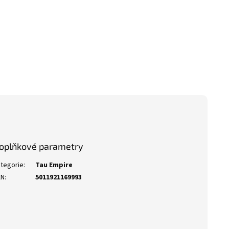
oplňkové parametry
tegorie
:
Tau Empire
AN
:
5011921169993