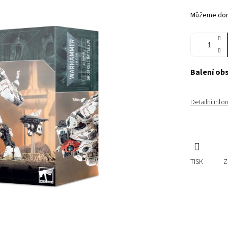
cena:
Můžeme doru
Balení ob
Detailní inf
TISK
Z