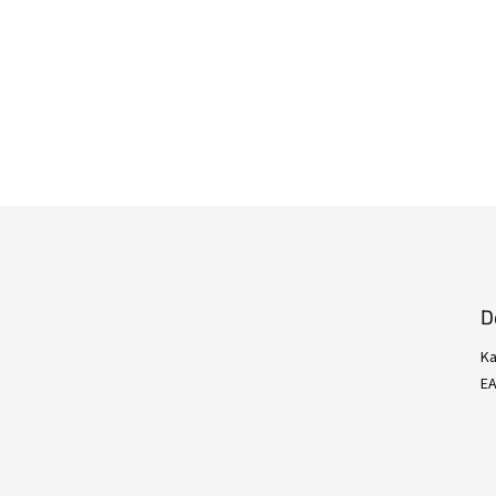
D
Ka
E