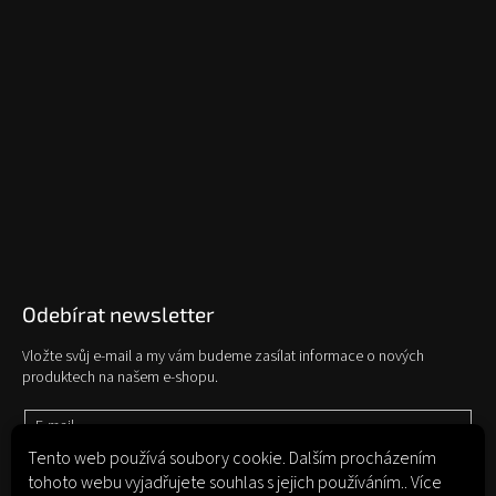
Odebírat newsletter
Vložte svůj e-mail a my vám budeme zasílat informace o nových
produktech na našem e-shopu.
E-mail
Tento web používá soubory cookie. Dalším procházením
tohoto webu vyjadřujete souhlas s jejich používáním.. Více
Vložením e-mailu souhlasíte s
podmínkami ochrany osobních údajů