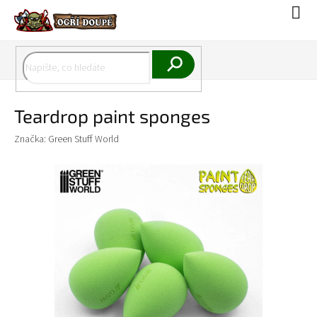
Přejít
Náku
na
koší
obsah
Hledat
Teardrop paint sponges
Značka:
Green Stuff World