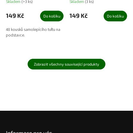
Skladem
(>3 ks)
Skladem
(3 ks)
149 Kč
149 Kč
Do košíku
Do košíku
48 kousků samolepícího tuftu na
podstavce.
Zobrazit všechny související produkty
Z
á
p
Informace pro vás