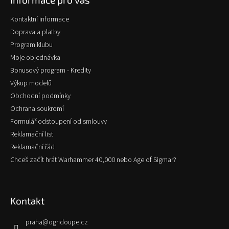
a
t
Kontaktní informace
í
Doprava a platby
Program klubu
Moje objednávka
Bonusový program - Kredity
Výkup modelů
Obchodní podmínky
Ochrana soukromí
Formulář odstoupení od smlouvy
Reklamační list
Reklamační řád
Chceš začít hrát Warhammer 40,000 nebo Age of Sigmar?
Kontakt
praha
@
ogridoupe.cz