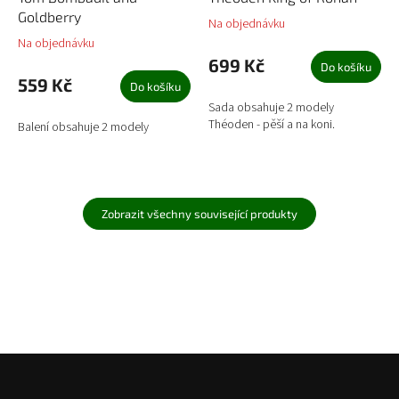
Goldberry
Na objednávku
Na objednávku
699 Kč
Do košíku
559 Kč
Do košíku
Sada obsahuje 2 modely
Théoden - pěší a na koni.
Balení obsahuje 2 modely
Zobrazit všechny související produkty
Z
á