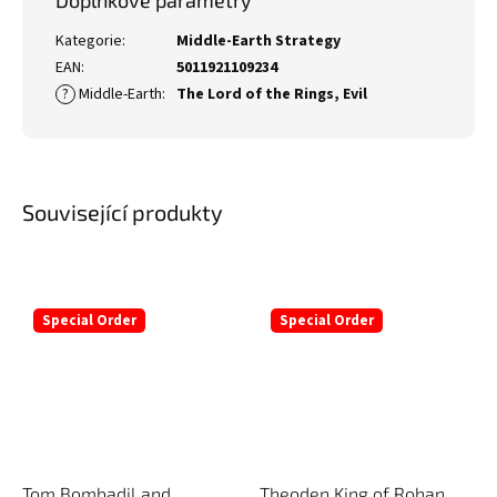
Doplňkové parametry
Kategorie
:
Middle-Earth Strategy
EAN
:
5011921109234
?
Middle-Earth
:
The Lord of the Rings
,
Evil
Související produkty
Special Order
Special Order
Tom Bombadil and
Theoden King of Rohan