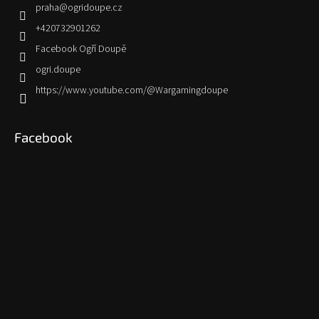
praha
@
ogridoupe.cz
+420732901262
Facebook Ogří Doupě
ogri.doupe
https://www.youtube.com/@Wargamingdoupe
Facebook