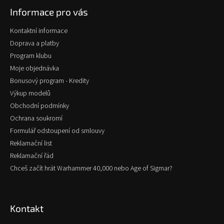
p
Informace pro vás
a
t
Kontaktní informace
í
Doprava a platby
Program klubu
Moje objednávka
Bonusový program - Kredity
Výkup modelů
Obchodní podmínky
Ochrana soukromí
Formulář odstoupení od smlouvy
Reklamační list
Reklamační řád
Chceš začít hrát Warhammer 40,000 nebo Age of Sigmar?
Kontakt