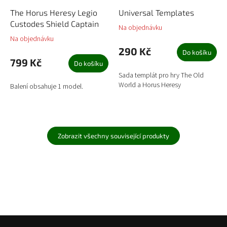
The Horus Heresy Legio
Universal Templates
Custodes Shield Captain
Na objednávku
Na objednávku
290 Kč
Do košíku
799 Kč
Do košíku
Sada templát pro hry The Old
World a Horus Heresy
Balení obsahuje 1 model.
Zobrazit všechny související produkty
Z