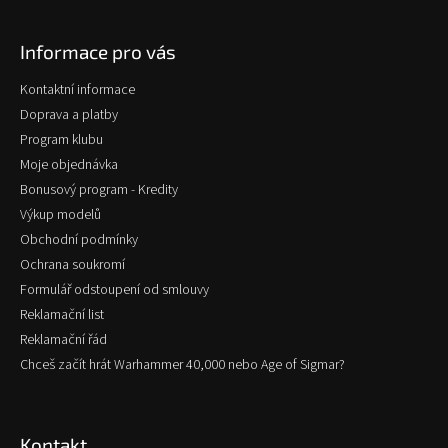
á
p
Informace pro vás
a
t
Kontaktní informace
í
Doprava a platby
Program klubu
Moje objednávka
Bonusový program - Kredity
Výkup modelů
Obchodní podmínky
Ochrana soukromí
Formulář odstoupení od smlouvy
Reklamační list
Reklamační řád
Chceš začít hrát Warhammer 40,000 nebo Age of Sigmar?
Kontakt