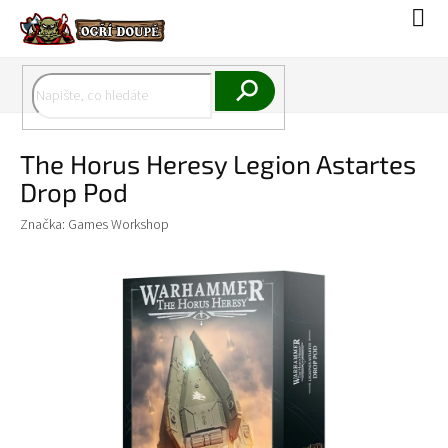
Přejít
Náku
na
koší
obsah
Hledat
The Horus Heresy Legion Astartes
Drop Pod
Značka:
Games Workshop