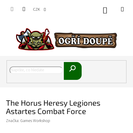
Přejít
na
CZK
Nákupní
obsah
košík
Hledat
The Horus Heresy Legiones
Astartes Combat Force
Značka:
Games Workshop