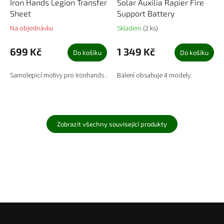
Iron Hands Legion Transfer
Solar Auxilia Rapier Fire
Sheet
Support Battery
Na objednávku
Skladem
(2 ks)
699 Kč
1 349 Kč
Do košíku
Do košíku
Samolepicí motivy pro Ironhands .
Balení obsahuje 4 modely.
Zobrazit všechny související produkty
Z
á