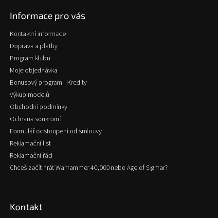
p
Informace pro vás
a
t
Kontaktní informace
í
Doprava a platby
Program klubu
Moje objednávka
Bonusový program - Kredity
Výkup modelů
Obchodní podmínky
Ochrana soukromí
Formulář odstoupení od smlouvy
Reklamační list
Reklamační řád
Chceš začít hrát Warhammer 40,000 nebo Age of Sigmar?
Kontakt