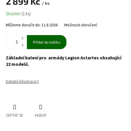
2 899 Kč
/ ks
Měrná
Skladem
(1 ks)
cena:
Můžeme doručit do:
11.8.2026
Možnosti doručení
Přidat do košíku
Základní balení pro armády Legion Astartes obsahující
22 modelů.
Detailní informace
ZEPTAT SE
HLÍDAT