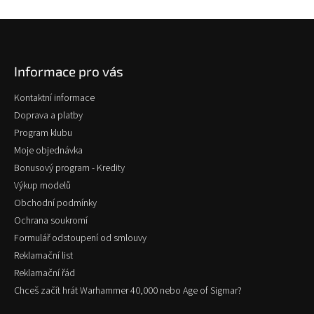
Z
á
p
Informace pro vás
a
t
Kontaktní informace
í
Doprava a platby
Program klubu
Moje objednávka
Bonusový program - Kredity
Výkup modelů
Obchodní podmínky
Ochrana soukromí
Formulář odstoupení od smlouvy
Reklamační list
Reklamační řád
Chceš začít hrát Warhammer 40,000 nebo Age of Sigmar?