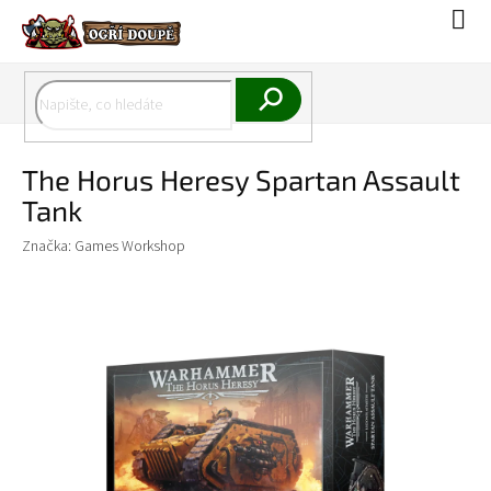
Přejít
Náku
na
koší
obsah
Hledat
The Horus Heresy Spartan Assault
Tank
Značka:
Games Workshop