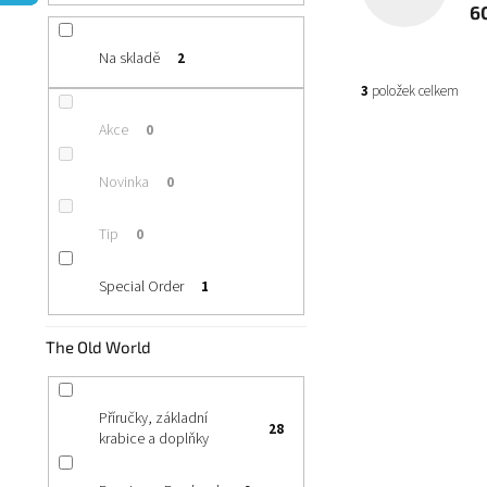
n
6
í
p
Na skladě
2
a
3
položek celkem
n
e
Akce
0
V
l
ý
Novinka
0
p
i
Tip
0
s
p
r
Special Order
1
o
d
The Old World
u
k
t
Příručky, základní
ů
28
krabice a doplňky
Ogor Mawtribe
Skladem
(1 ks)