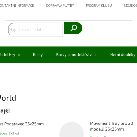
ONTAKTNÍ INFORMACE
DOPRAVA A PLATBY
PROGRAM KLUBU
MOJE O
Hledat
tatní Hry
Knihy
Barvy a modelářství
Herní doplňky
World
ější
Movement Tray pro 20
ks Podstavec 25x25mm
modelů 25x25mm
ladem
(>3 ks)