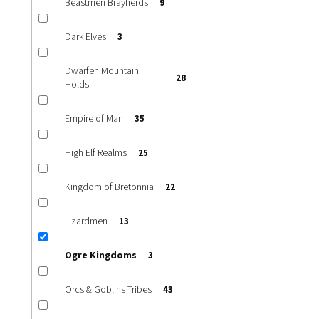
Beastmen Brayherds
9
1 399 Kč
Dark Elves
3
Balení obsahuje 
Dwarfen Mountain
28
Holds
Empire of Man
35
High Elf Realms
25
Kingdom of Bretonnia
22
Lizardmen
13
Ogre Kingdoms
3
Orcs & Goblins Tribes
43