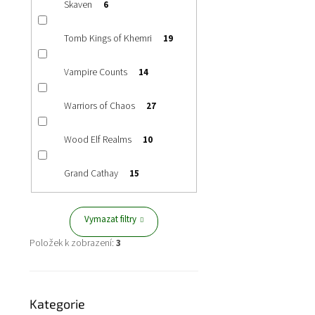
Skaven
6
Tomb Kings of Khemri
19
Vampire Counts
14
Warriors of Chaos
27
Wood Elf Realms
10
Grand Cathay
15
Vymazat filtry
Položek k zobrazení:
3
Přeskočit
Kategorie
kategorie