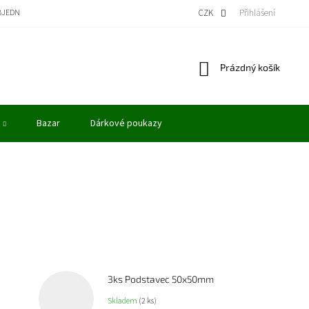
BJEDNÁVKA
BONUSOVÝ PROGRAM - KREDITY
VÝKUP MODELŮ
CZK
Přihlášení
OBCHODN
Nákupní
Prázdný košík
košík
Bazar
Dárkové poukazy
3ks Podstavec 50x50mm
Skladem
(2 ks)