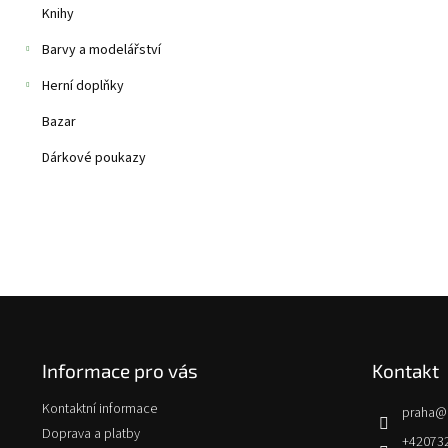
Knihy
Barvy a modelářství
Herní doplňky
Bazar
Dárkové poukazy
Z
á
p
Informace pro vás
Kontakt
a
t
Kontaktní informace
praha
@
í
Doprava a platby
+42073