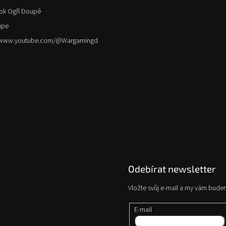
ok Ogří Doupě
upe
//www.youtube.com/@Wargamingd
Odebírat newsletter
Vložte svůj e-mail a my vám bude
E-mail