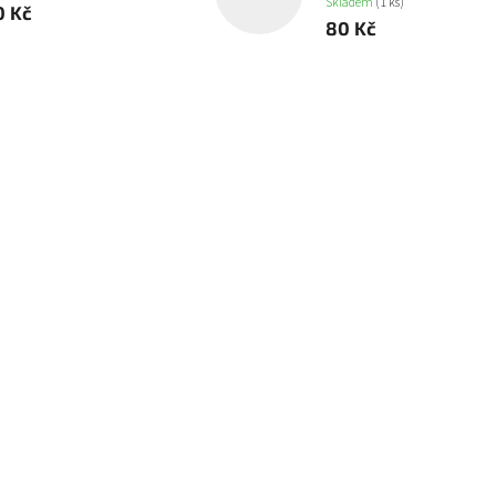
Skladem
(1 ks)
0 Kč
80 Kč
Special Order
s Stonehorn / Thundertusk
Ogor Mawtribes Ironblaster /
Scraplauncher