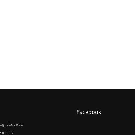
Facebook
ogridoupe.cz
2901262