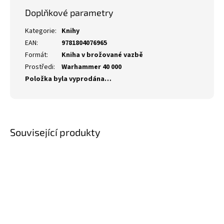
Doplňkové parametry
Kategorie
:
Knihy
EAN
:
9781804076965
Formát
:
Kniha v brožované vazbě
Prostředi
:
Warhammer 40 000
Položka byla vyprodána…
Související produkty