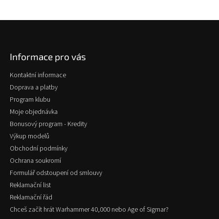
Z
á
p
Informace pro vás
a
t
Kontaktní informace
í
Doprava a platby
Program klubu
Moje objednávka
Bonusový program - Kredity
Výkup modelů
Obchodní podmínky
Ochrana soukromí
Formulář odstoupení od smlouvy
Reklamační list
Reklamační řád
Chceš začít hrát Warhammer 40,000 nebo Age of Sigmar?