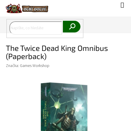
Přejít
Náku
na
koší
obsah
Hledat
The Twice Dead King Omnibus
(Paperback)
Značka:
Games Workshop