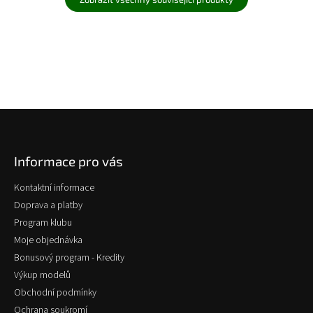
Z
á
p
Informace pro vás
a
t
Kontaktní informace
í
Doprava a platby
Program klubu
Moje objednávka
Bonusový program - Kredity
Výkup modelů
Obchodní podmínky
Ochrana soukromí