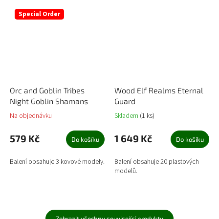
Special Order
Orc and Goblin Tribes
Wood Elf Realms Eternal
Night Goblin Shamans
Guard
Na objednávku
Skladem
(1 ks)
579 Kč
1 649 Kč
Do košíku
Do košíku
Balení obsahuje 3 kovové modely.
Balení obsahuje 20 plastových
modelů.
Zobrazit všechny související produkty