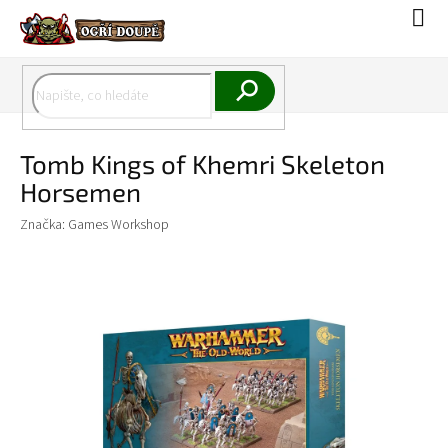
Přejít
Náku
na
koší
obsah
Hledat
Tomb Kings of Khemri Skeleton
Horsemen
Značka:
Games Workshop