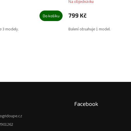
Na objednávku
799 Kč
Do košíku
e 3 modely.
Balení obsahuje 1 model.
Facebook
ogridoupe.cz
2901262