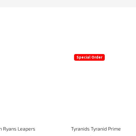
Special Order
n Ryans Leapers
Tyranids Tyranid Prime