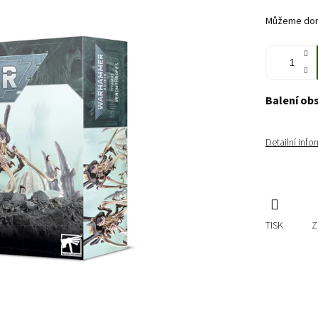
cena:
Můžeme doru
Balení ob
Detailní inf
TISK
Z