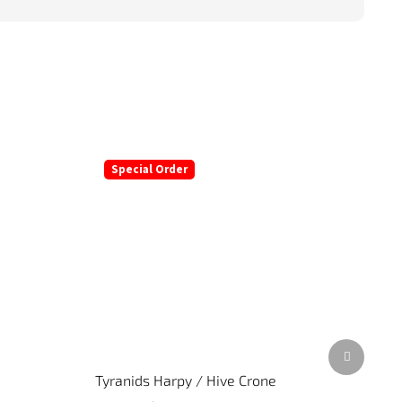
Special Order
Další
produkt
Tyranids Harpy / Hive Crone