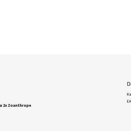
D
Ka
E
 a 2x Zoanthrope