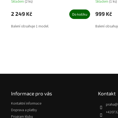
Skladem
(2 ks)
Skladem
(1 ks)
2 249 Kč
999 Kč
Do košíku
Balení obsahuje 1 model.
Balení obsahuj
Z
á
p
Informace pro vás
Kontakt
a
t
Kontaktní informace
praha
@
í
Doprava a platby
+42073
Program klubu