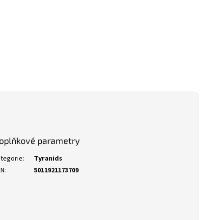
oplňkové parametry
tegorie
:
Tyranids
AN
:
5011921173709