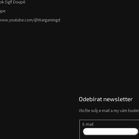
ok Ogří Doupě
upe
//www.youtube.com/@Wargamingd
Odebírat newsletter
Vložte svůj e-mail a my vám bude
E-mail