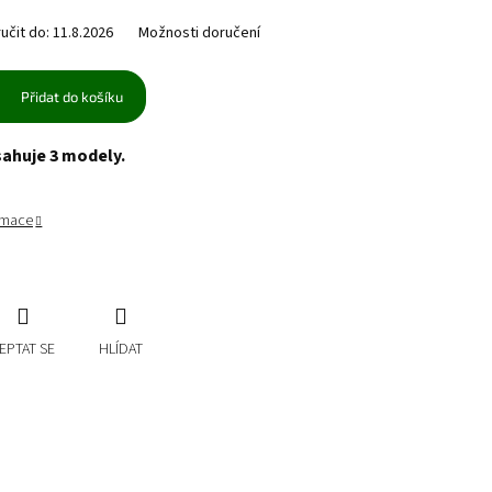
čit do:
11.8.2026
Možnosti doručení
Přidat do košíku
sahuje 3 modely.
ormace
EPTAT SE
HLÍDAT