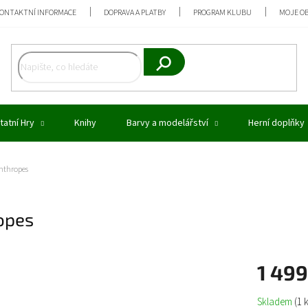
ONTAKTNÍ INFORMACE
DOPRAVA A PLATBY
PROGRAM KLUBU
MOJE O
Hledat
tatní Hry
Knihy
Barvy a modelářství
Herní doplňky
nthropes
opes
1 49
Měrná
Skladem
(1 